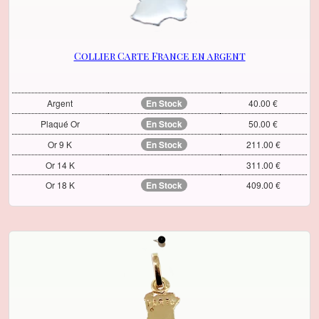
Collier Carte France en argent
Argent
En Stock
40.00 €
Plaqué Or
En Stock
50.00 €
Or 9 K
En Stock
211.00 €
Or 14 K
311.00 €
Or 18 K
En Stock
409.00 €