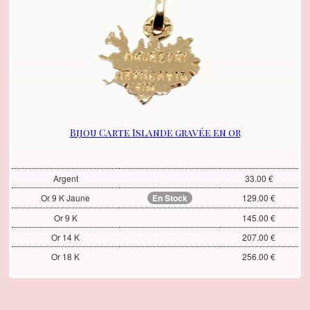
Bijou Carte Islande gravée en or
Argent
33.00 €
Or 9 K Jaune
En Stock
129.00 €
Or 9 K
145.00 €
Or 14 K
207.00 €
Or 18 K
256.00 €