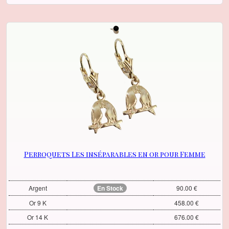
Perroquets Les inséparables en or pour Femme
Argent
En Stock
90.00 €
Or 9 K
458.00 €
Or 14 K
676.00 €