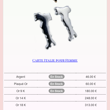
Carte Italie pour Femme
Argent
En Stock
46.00 €
Plaqué Or
En Stock
60.00 €
Or 9 K
En Stock
180.00 €
Or 14 K
248.00 €
Or 18 K
313.00 €