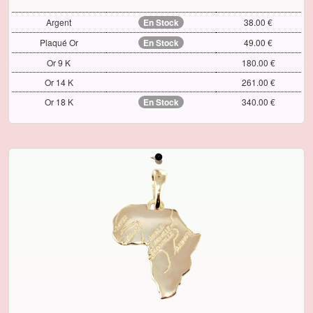
Argent
En Stock
38.00 €
Plaqué Or
En Stock
49.00 €
Or 9 K
180.00 €
Or 14 K
261.00 €
Or 18 K
En Stock
340.00 €