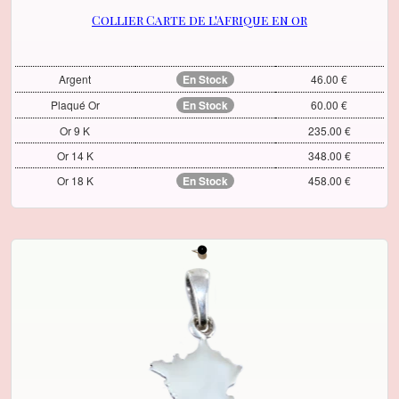
Collier Carte de l'Afrique en or
Argent
En Stock
46.00 €
Plaqué Or
En Stock
60.00 €
Or 9 K
235.00 €
Or 14 K
348.00 €
Or 18 K
En Stock
458.00 €