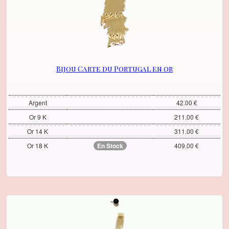
Bijou Carte du Portugal en or
Argent
42.00 €
Or 9 K
211.00 €
Or 14 K
311.00 €
Or 18 K
En Stock
409.00 €