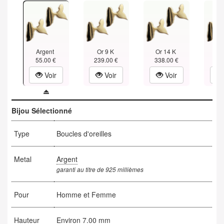
Argent
Or 9 K
Or 14 K
Or
55.00 €
239.00 €
338.00 €
434
Voir
Voir
Voir
Bijou Sélectionné
Type
Boucles d'oreilles
Metal
Argent
garanti au titre de 925 millièmes
Pour
Homme et Femme
Hauteur
Environ 7.00 mm