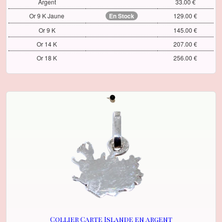
Argent
33.00 €
Or 9 K Jaune
En Stock
129.00 €
Or 9 K
145.00 €
Or 14 K
207.00 €
Or 18 K
256.00 €
Collier Carte Islande en argent