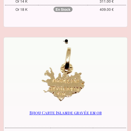
Or 14 K
311.00 €
Or 18 K
En Stock
409.00 €
Bijou Carte Islande gravée en or