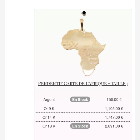
Pendentif Carte de l'Afrique - Taille 3
Argent
En Stock
150.00 €
Or 9 K
1,105.00 €
Or 14 K
1,747.00 €
Or 18 K
En Stock
2,691.00 €