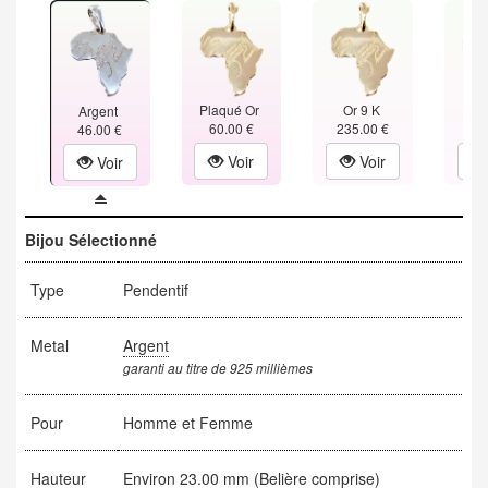
Plaqué Or
Or 9 K
Or
Argent
60.00 €
235.00 €
348
46.00 €
Voir
Voir
Voir
Bijou Sélectionné
Type
Pendentif
Metal
Argent
garanti au titre de 925 millièmes
Pour
Homme et Femme
Hauteur
Environ 23.00 mm (Belière comprise)