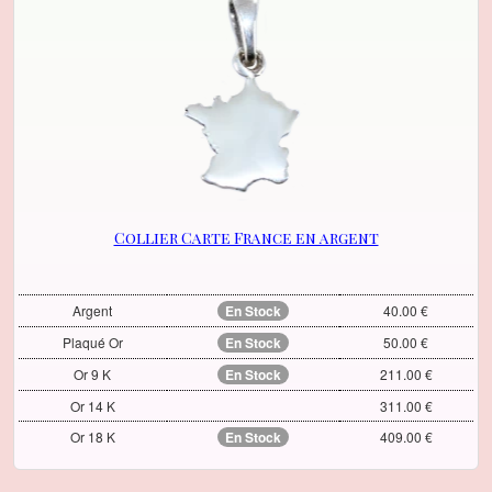
Collier Carte France en argent
Argent
En Stock
40.00 €
Plaqué Or
En Stock
50.00 €
Or 9 K
En Stock
211.00 €
Or 14 K
311.00 €
Or 18 K
En Stock
409.00 €