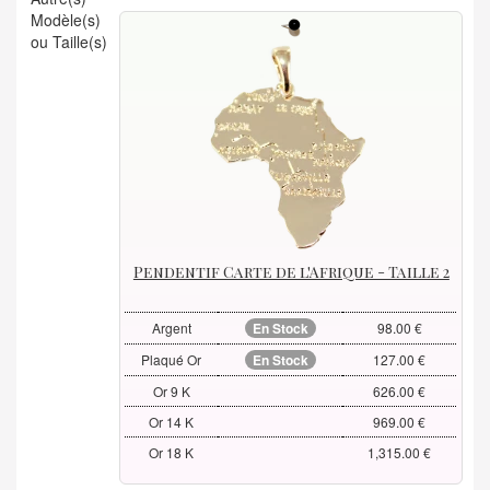
Modèle(s)
ou Taille(s)
Pendentif Carte de l'Afrique - Taille 2
Argent
En Stock
98.00 €
Plaqué Or
En Stock
127.00 €
Or 9 K
626.00 €
Or 14 K
969.00 €
Or 18 K
1,315.00 €