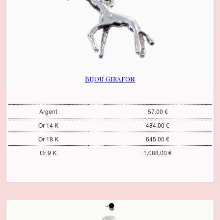
Bijou Girafon
Argent
57.00 €
Or 14 K
484.00 €
Or 18 K
645.00 €
Or 9 K
1,088.00 €