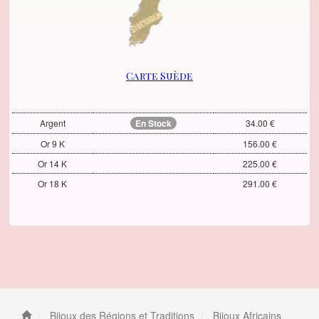
Carte Suède
Argent
En Stock
34.00 €
Or 9 K
156.00 €
Or 14 K
225.00 €
Or 18 K
291.00 €
Bijoux des Régions et Traditions
Bijoux Africains