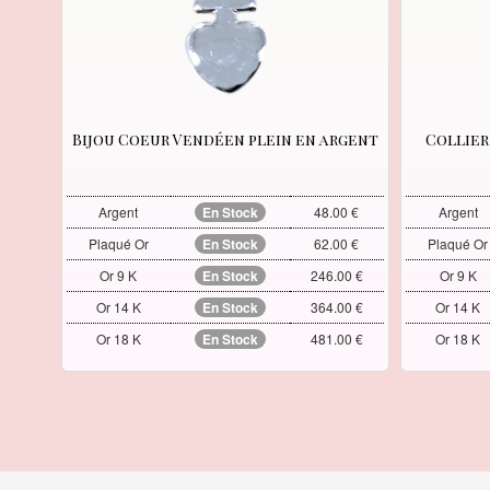
Bijou Coeur Vendéen plein en argent
Collier
Argent
En Stock
48.00 €
Argent
Plaqué Or
En Stock
62.00 €
Plaqué Or
Or 9 K
En Stock
246.00 €
Or 9 K
Or 14 K
En Stock
364.00 €
Or 14 K
Or 18 K
En Stock
481.00 €
Or 18 K