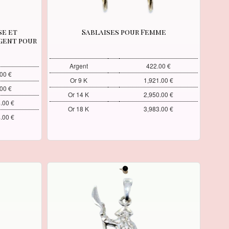
se et
Sablaises pour Femme
gent pour
Argent
422.00 €
00 €
Or 9 K
1,921.00 €
00 €
Or 14 K
2,950.00 €
.00 €
Or 18 K
3,983.00 €
.00 €