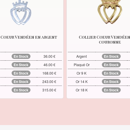
 Coeur Vendéen en argent
Collier Coeur Vendéen
couronne
En Stock
36.00 €
Argent
En Stock
En Stock
46.00 €
Plaqué Or
En Stock
En Stock
168.00 €
Or 9 K
En Stock
En Stock
243.00 €
Or 14 K
En Stock
En Stock
315.00 €
Or 18 K
En Stock