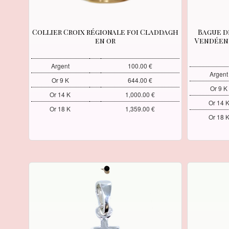
Collier Croix régionale foi Claddagh
Bague d
en or
Vendéenn
Argent
100.00 €
Argent
Or 9 K
644.00 €
Or 9 K
Or 14 K
1,000.00 €
Or 14 
Or 18 K
1,359.00 €
Or 18 