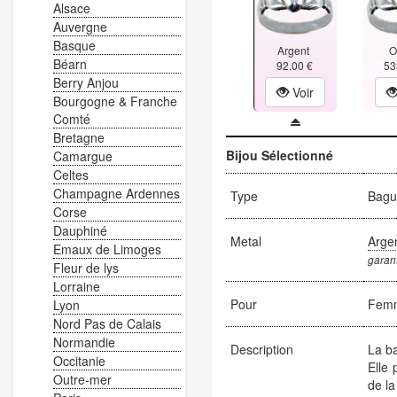
Alsace
Auvergne
Basque
Argent
O
Béarn
92.00 €
53
Berry Anjou
Voir
Bourgogne & Franche
Comté
Bretagne
Bijou Sélectionné
Camargue
Celtes
Champagne Ardennes
Type
Bague
Corse
Dauphiné
Metal
Arge
Emaux de Limoges
garant
Fleur de lys
Lorraine
Pour
Fem
Lyon
Nord Pas de Calais
Normandie
Description
La ba
Occitanie
Elle 
Outre-mer
de l