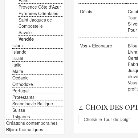
Paris
Provence Côte d'Azur
Délais
Ce bi
Pyrénées Orientales
Tour 
Saint Jacques de
Si vo
Compostelle
Pour 
Savoie
Vendée
Islam
Vos + Eleonaure
Bijou
Islande
Livra
Certi
Israël
Fabr
Italie
Jusqu
Malte
élevé
Océanie
Vous
Orthodoxe
profi
Portugal
Protestants
Scandinavie Baltique
2. Choix des op
Suisse
Tsiganes
Créations contemporaines
Bijoux thématiques