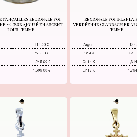
e fiançailles régionale foi
régionale foi irlandai
e - Cœur ajouré en argent
vendéenne Claddagh en ar
pour Femme
Femme
115.00 €
Argent
124.
795.00 €
Or 9 K
840.
K
1,245.00 €
Or 14 K
1,314
K
1,699.00 €
Or 18 K
1,794