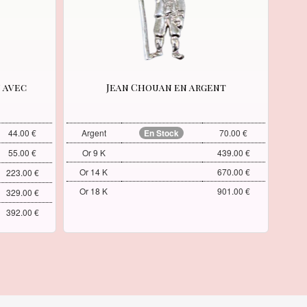
 avec
Jean Chouan en argent
44.00 €
Argent
En Stock
70.00 €
55.00 €
Or 9 K
439.00 €
Or 14 K
670.00 €
223.00 €
Or 18 K
901.00 €
329.00 €
392.00 €