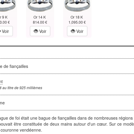
r 9 K
Or 14 K
Or 18 K
3.00 €
814.00 €
1,095.00 €
Voir
Voir
Voir
 de fiançailles
nt
i au titre de 925 millièmes
me
gue de foi était une bague de fiançailles dans de nombreuses régions 
pouvait être constituée de deux mains autour d'un cœur. Sur ce modèl
a couronne vendéenne.