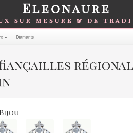
Eleonaure
ux sur mesure & de trad
re
Diamants
fiançailles régiona
in
 Bijou