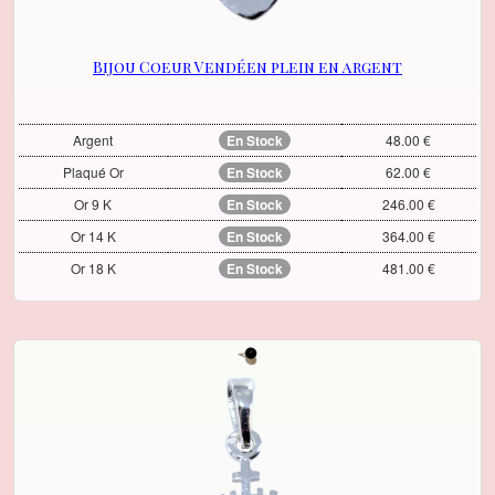
Bijou Coeur Vendéen plein en argent
Argent
En Stock
48.00 €
Plaqué Or
En Stock
62.00 €
Or 9 K
En Stock
246.00 €
Or 14 K
En Stock
364.00 €
Or 18 K
En Stock
481.00 €