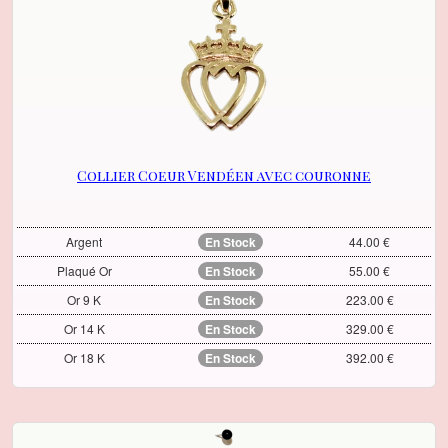
Collier Coeur Vendéen avec couronne
Argent
En Stock
44.00 €
Plaqué Or
En Stock
55.00 €
Or 9 K
En Stock
223.00 €
Or 14 K
En Stock
329.00 €
Or 18 K
En Stock
392.00 €