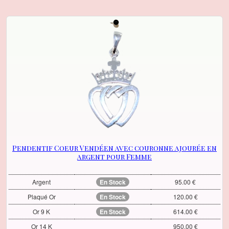
Pendentif Coeur Vendéen avec couronne ajourée en
argent pour Femme
Argent
En Stock
95.00 €
Plaqué Or
En Stock
120.00 €
Or 9 K
En Stock
614.00 €
Or 14 K
950.00 €