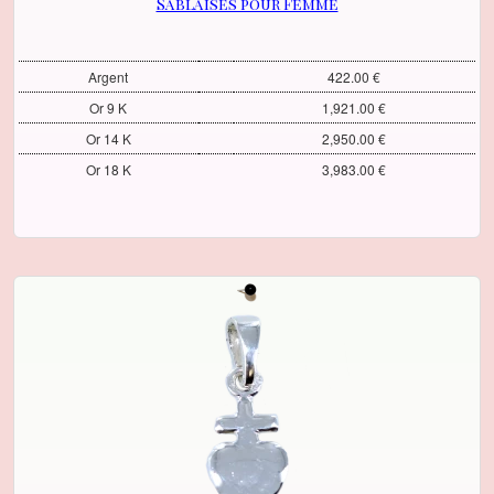
Sablaises pour Femme
Argent
422.00 €
Or 9 K
1,921.00 €
Or 14 K
2,950.00 €
Or 18 K
3,983.00 €