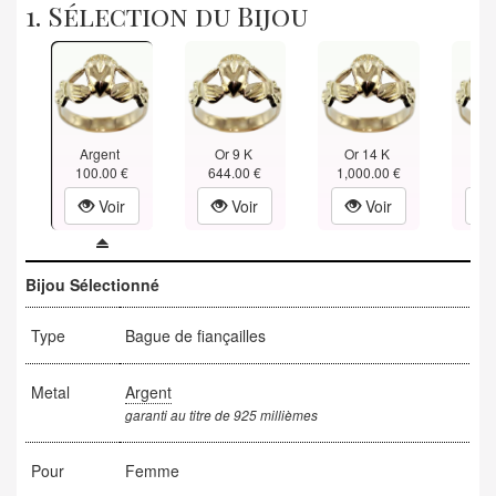
1. Sélection du Bijou
Argent
Or 9 K
Or 14 K
Or
100.00 €
644.00 €
1,000.00 €
1,35
Voir
Voir
Voir
Bijou Sélectionné
Type
Bague de fiançailles
Metal
Argent
garanti au titre de 925 millièmes
Pour
Femme