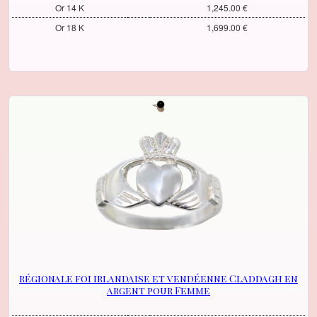
Or 14 K
1,245.00 €
Or 18 K
1,699.00 €
régionale foi irlandaise et vendéenne Claddagh en
argent pour Femme