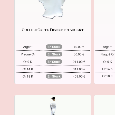
Collier Carte France en argent
Argent
En Stock
40.00 €
Argent
Plaqué Or
En Stock
50.00 €
Plaqué Or
Or 9 K
En Stock
211.00 €
Or 9 K
Or 14 K
Or 14 K
311.00 €
Or 18 K
Or 18 K
En Stock
409.00 €