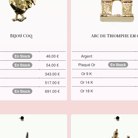
Bijou Coq
Arc de Triomphe en 
En Stock
46.00 €
Argent
Plaqué Or
En Stock
En Stock
54.00 €
Or 9 K
343.00 €
Or 14 K
517.00 €
Or 18 K
En Stock
691.00 €