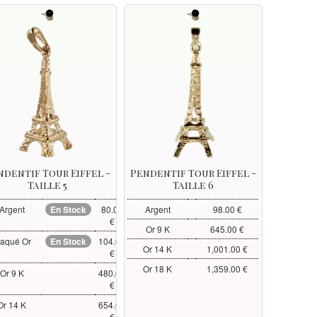
ndentif Tour Eiffel -
Pendentif Tour Eiffel -
Taille 5
Taille 6
Argent
En Stock
80.00
Argent
98.00 €
€
Or 9 K
645.00 €
laqué Or
En Stock
104.00
Or 14 K
1,001.00 €
€
Or 18 K
1,359.00 €
Or 9 K
480.00
€
Or 14 K
654.00
€