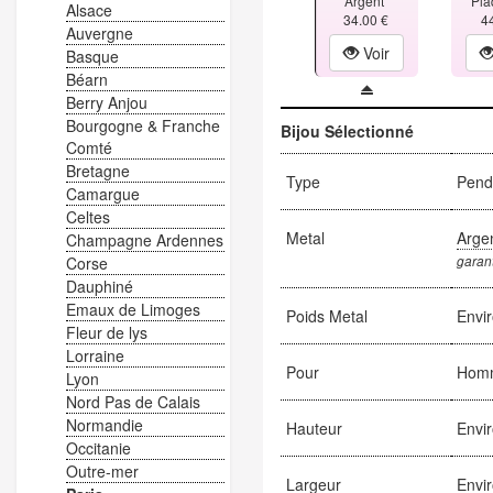
Argent
Pla
Alsace
34.00 €
4
Auvergne
Voir
Basque
Béarn
Berry Anjou
Bourgogne & Franche
Bijou Sélectionné
Comté
Bretagne
Type
Pend
Camargue
Celtes
Metal
Arge
Champagne Ardennes
garant
Corse
Dauphiné
Emaux de Limoges
Poids Metal
Envi
Fleur de lys
Lorraine
Pour
Hom
Lyon
Nord Pas de Calais
Normandie
Hauteur
Envi
Occitanie
Outre-mer
Largeur
Envi