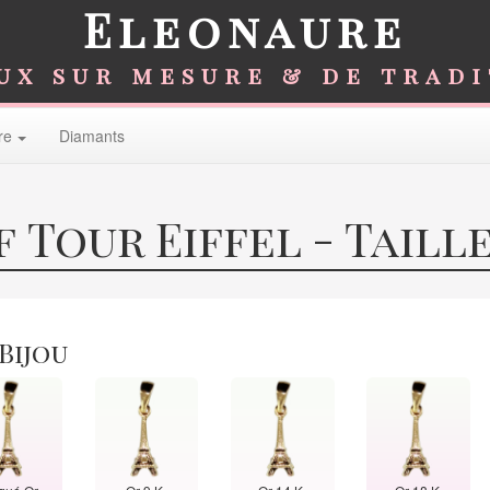
Eleonaure
ux sur mesure & de trad
re
Diamants
 Tour Eiffel - Taille
 Bijou