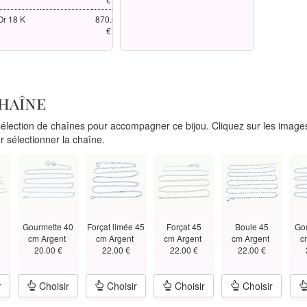
Or 18 K
870.00
€
chaîne
lection de chaînes pour accompagner ce bijou. Cliquez sur les images
r sélectionner la chaîne.
Gourmette 40
Forçat limée 45
Forçat 45
Boule 45
Go
t
cm Argent
cm Argent
cm Argent
cm Argent
c
20.00 €
22.00 €
22.00 €
22.00 €
r
Choisir
Choisir
Choisir
Choisir