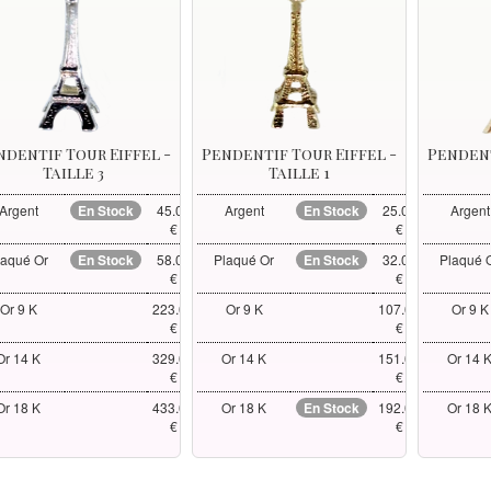
ndentif Tour Eiffel -
Pendentif Tour Eiffel -
Pendent
Taille 3
Taille 1
Argent
En Stock
45.00
Argent
En Stock
25.00
Argent
€
€
laqué Or
En Stock
58.00
Plaqué Or
En Stock
32.00
Plaqué 
€
€
Or 9 K
223.00
Or 9 K
107.00
Or 9 K
€
€
Or 14 K
329.00
Or 14 K
151.00
Or 14 
€
€
Or 18 K
433.00
Or 18 K
En Stock
192.00
Or 18 
€
€