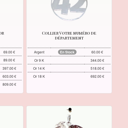
or
Collier Votre numéro de
département
69.00 €
Argent
En Stock
60.00 €
89.00 €
Or 9 K
344.00 €
397.00 €
Or 14 K
518.00 €
603.00 €
Or 18 K
692.00 €
809.00 €