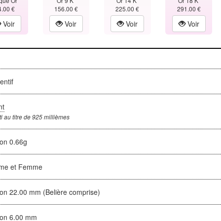
qué Or
Or 9 K
Or 14 K
Or 18 K
4.00 €
156.00 €
225.00 €
291.00 €
Voir
Voir
Voir
Voir
entif
nt
i au titre de 925 millièmes
ron 0.66g
me et Femme
ron 22.00 mm (Belière comprise)
ron 6.00 mm