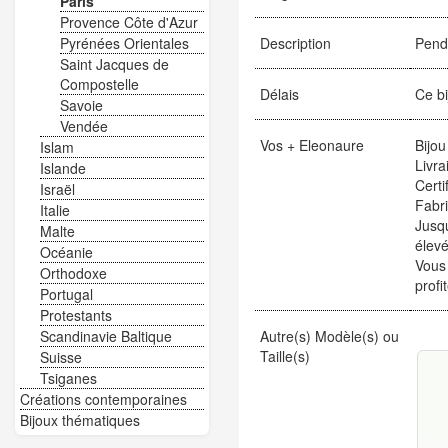
Paris
Provence Côte d'Azur
Description
Pende
Pyrénées Orientales
Saint Jacques de
Compostelle
Délais
Ce bi
Savoie
Vendée
Vos + Eleonaure
Bijou
Islam
Livra
Islande
Certi
Israël
Fabr
Italie
Jusqu
Malte
élevé
Océanie
Vous
Orthodoxe
profi
Portugal
Protestants
Autre(s) Modèle(s) ou
Scandinavie Baltique
Taille(s)
Suisse
Tsiganes
Créations contemporaines
Bijoux thématiques