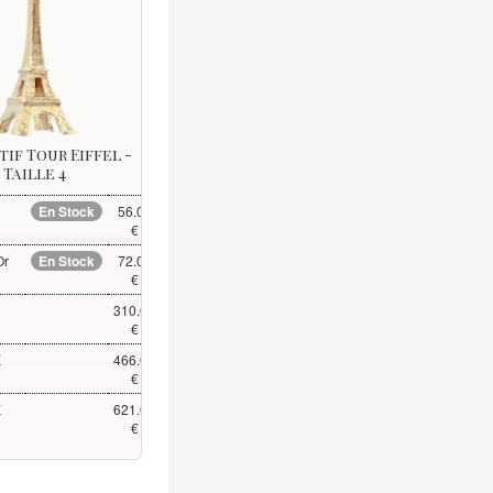
if Tour Eiffel -
Taille 4
En Stock
56.00
€
Or
En Stock
72.00
€
310.00
€
K
466.00
€
K
621.00
€