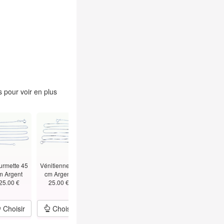
 pour voir en plus
urmette 45
Vénitienne 45
Figaro 45 cm -
Alternée Boules
Vénitienne 5
m Argent
cm Argent
1.5mm Argent
Bâtons
cm - T
25.00 €
25.00 €
25.00 €
45cm Argent
1.5mm Argen
29.00 €
39.00 €
Choisir
Choisir
Choisir
Choisir
Choisir