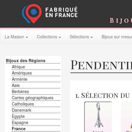
Bijo
La Maison
Collections
Sélections
Bijoux sur mesu
Pendentif
Bijoux des Régions
Afrique
Amériques
Arménie
Asie
Berbères
1. Sélection du
Cartes géographiques
Catholiques
Danemark
Egypte
Espagne
France