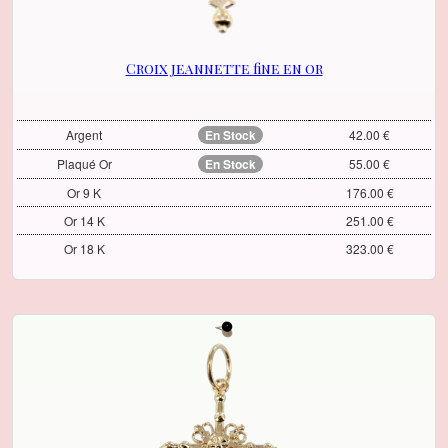
Croix jeannette fine en or
Argent
En Stock
42.00 €
Plaqué Or
En Stock
55.00 €
Or 9 K
176.00 €
Or 14 K
251.00 €
Or 18 K
323.00 €