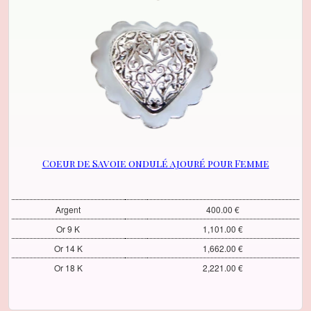
Coeur de Savoie ondulé ajouré pour Femme
Argent
400.00 €
Or 9 K
1,101.00 €
Or 14 K
1,662.00 €
Or 18 K
2,221.00 €