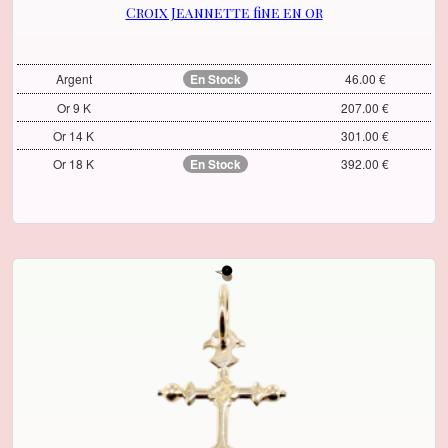
Croix Jeannette fine en or
Argent
En Stock
46.00 €
Or 9 K
207.00 €
Or 14 K
301.00 €
Or 18 K
En Stock
392.00 €