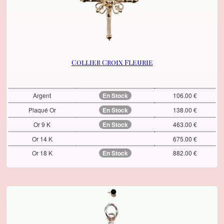
Collier Croix Fleurie
Argent
En Stock
106.00 €
Plaqué Or
En Stock
138.00 €
Or 9 K
En Stock
463.00 €
Or 14 K
675.00 €
Or 18 K
En Stock
882.00 €