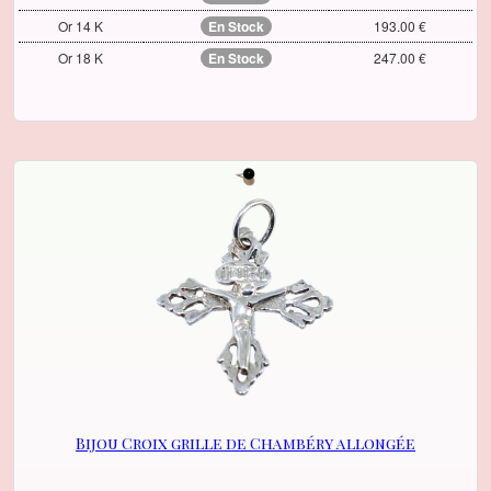
Or 14 K
En Stock
193.00 €
Or 18 K
En Stock
247.00 €
Bijou Croix grille de Chambéry allongée