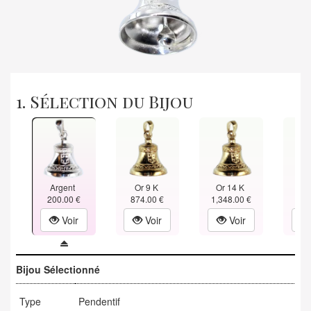
1. Sélection du Bijou
Argent
Or 9 K
Or 14 K
Or
200.00 €
874.00 €
1,348.00 €
1,82
Voir
Voir
Voir
Bijou Sélectionné
Type
Pendentif