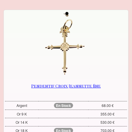
Pendentif Croix Jeannette fine
Argent
En Stock
68.00 €
Or 9 K
355.00 €
Or 14 K
530.00 €
Or 18 K
En Stock
703.00 €