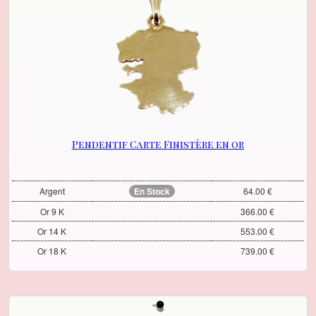
Pendentif Carte Finistère en or
Argent
En Stock
64.00 €
Or 9 K
366.00 €
Or 14 K
553.00 €
Or 18 K
739.00 €