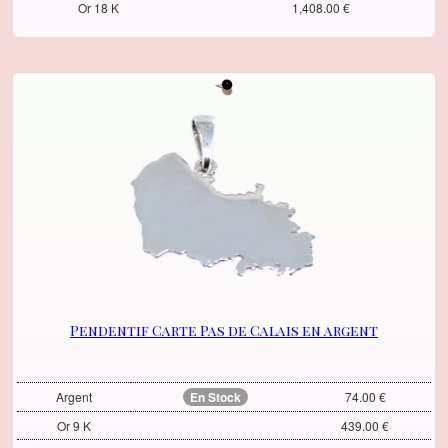
Or 18 K
1,408.00 €
Pendentif Carte Pas de Calais en argent
Argent
En Stock
74.00 €
Or 9 K
439.00 €