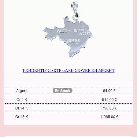
Pendentif Carte Gard gravee en argent
Argent
En Stock
84.00 €
Or 9 K
515.00 €
Or 14 K
790.00 €
Or 18 K
1,065.00 €