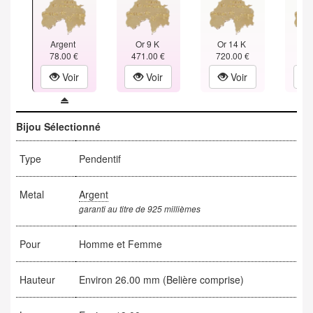
Argent
Or 9 K
Or 14 K
Or
78.00 €
471.00 €
720.00 €
970
Voir
Voir
Voir
Bijou Sélectionné
Type
Pendentif
Metal
Argent
garanti au titre de 925 millièmes
Pour
Homme et Femme
Hauteur
Environ 26.00 mm (Belière comprise)