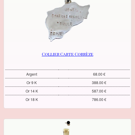
Collier Carte Corrèze
Argent
68.00 €
Or 9 K
388.00 €
Or 14 K
587.00 €
Or 18 K
786.00 €