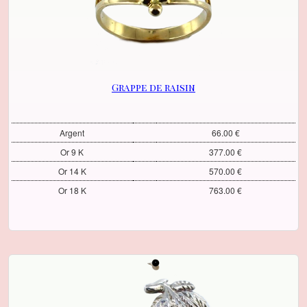
Grappe de raisin
Argent
66.00 €
Or 9 K
377.00 €
Or 14 K
570.00 €
Or 18 K
763.00 €