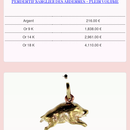
Pendentif Sanglier des Ardennes - Plein volume
Argent
216.00 €
Or 9 K
1,838.00 €
Or 14 K
2,961.00 €
Or 18 K
4,110.00 €