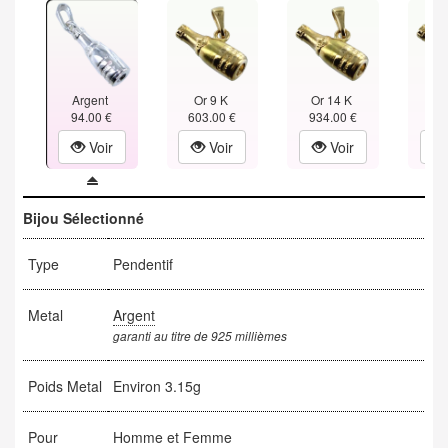
Argent
Or 9 K
Or 14 K
Or
94.00 €
603.00 €
934.00 €
1,26
Voir
Voir
Voir
Bijou Sélectionné
Type
Pendentif
Metal
Argent
garanti au titre de 925 millièmes
Poids Metal
Environ 3.15g
Pour
Homme et Femme