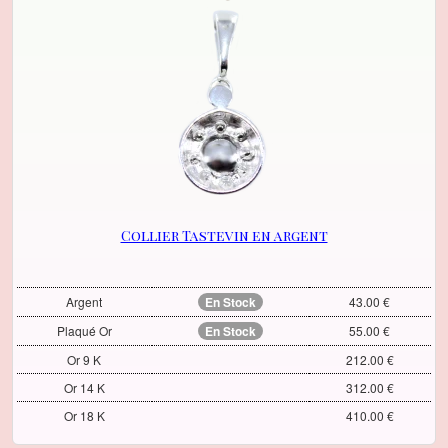
Collier Tastevin en argent
Argent
En Stock
43.00 €
Plaqué Or
En Stock
55.00 €
Or 9 K
212.00 €
Or 14 K
312.00 €
Or 18 K
410.00 €