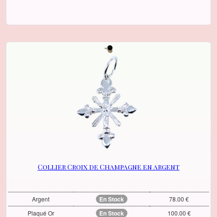
Collier Croix de Champagne en argent
Argent
En Stock
78.00 €
Plaqué Or
En Stock
100.00 €