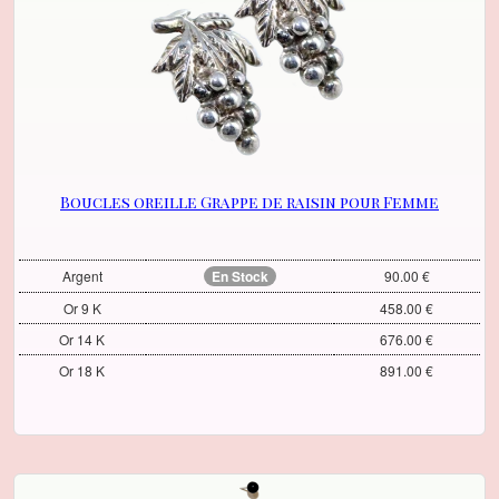
Boucles oreille Grappe de raisin pour Femme
Argent
En Stock
90.00 €
Or 9 K
458.00 €
Or 14 K
676.00 €
Or 18 K
891.00 €