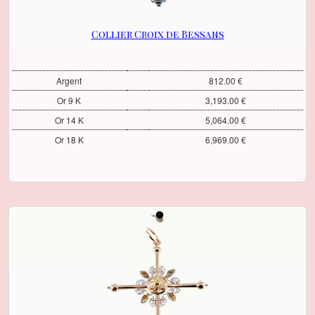
Collier Croix de Bessans
Argent
812.00 €
Or 9 K
3,193.00 €
Or 14 K
5,064.00 €
Or 18 K
6,969.00 €