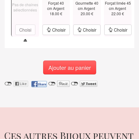
Forçat 40
Gourmette 40
Forçat limée 45
Pas de chaînes
cm Argent
cm Argent
cm Argent
sélectionnées
18.00 €
20.00 €
22.00 €
Choisi
Choisir
Choisir
Choisir
Ajouter au panier
Ces autres Bijoux peuvent