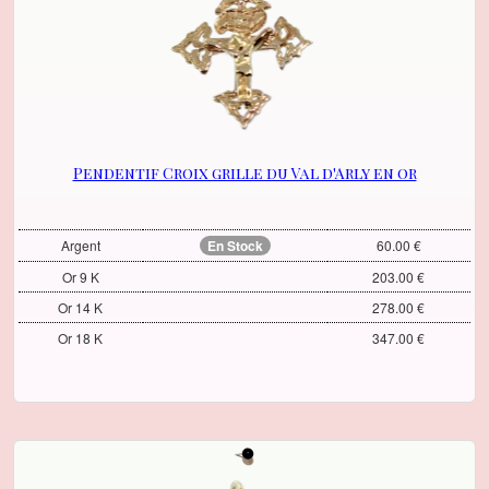
Pendentif Croix grille du Val d'Arly en or
Argent
En Stock
60.00 €
Or 9 K
203.00 €
Or 14 K
278.00 €
Or 18 K
347.00 €