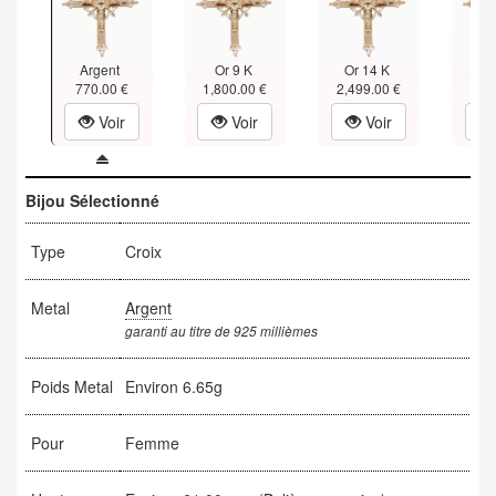
Argent
Or 9 K
Or 14 K
Or
770.00 €
1,800.00 €
2,499.00 €
3,15
Voir
Voir
Voir
Bijou Sélectionné
Type
Croix
Metal
Argent
garanti au titre de 925 millièmes
Poids Metal
Environ 6.65g
Pour
Femme