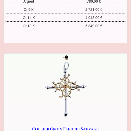
Argent
780.00 €
Or 9 K
2,721.00 €
Or 14 K
4,043.00 €
Or 18 K
5,349.00 €
Collier Croix Fleurie Sauvage