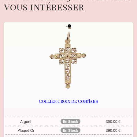
vous intéresser
Collier Croix de Conflans
Argent
En Stock
300.00 €
Plaqué Or
En Stock
390.00 €