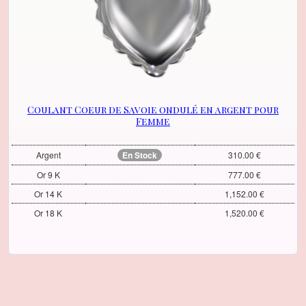
Coulant Coeur de Savoie ondulé en argent pour
Femme
Argent
En Stock
310.00 €
Or 9 K
777.00 €
Or 14 K
1,152.00 €
Or 18 K
1,520.00 €