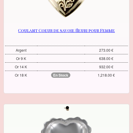
Coulant Coeur de savoie fleuri pour Femme
Argent
273.00 €
Or 9 K
638.00 €
Or 14 K
932.00 €
Or 18 K
En Stock
1,218.00 €