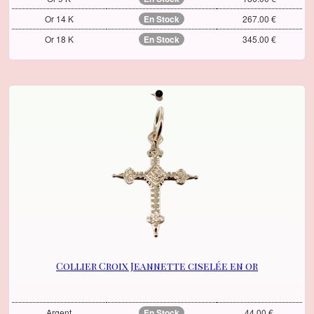
Or 14 K
En Stock
267.00 €
Or 18 K
En Stock
345.00 €
Collier Croix Jeannette ciselée en or
Argent
En Stock
44.00 €