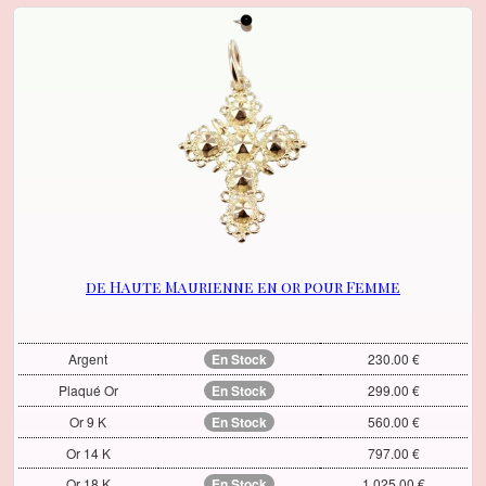
de Haute Maurienne en or pour Femme
Argent
En Stock
230.00 €
Plaqué Or
En Stock
299.00 €
Or 9 K
En Stock
560.00 €
Or 14 K
797.00 €
Or 18 K
En Stock
1,025.00 €