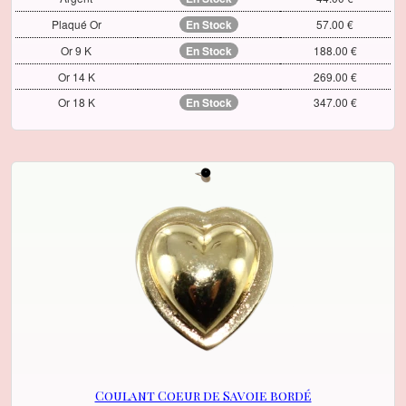
Plaqué Or
En Stock
57.00 €
Or 9 K
En Stock
188.00 €
Or 14 K
269.00 €
Or 18 K
En Stock
347.00 €
Coulant Coeur de Savoie bordé