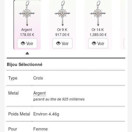
Argent
Or 9 K
Or 14 K
Or
178.00 €
917.00 €
1,385.00 €
1,85
Voir
Voir
Voir
Bijou Sélectionné
Type
Croix
Metal
Argent
garanti au titre de 925 millièmes
Poids Metal
Environ 4.46g
Pour
Femme