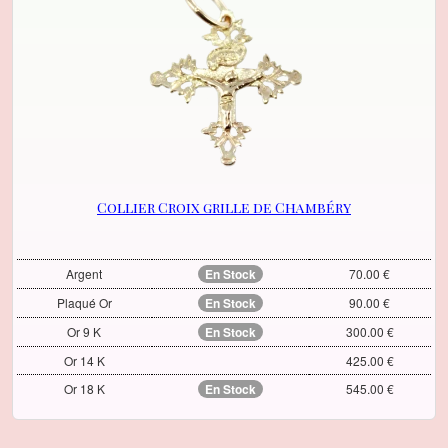
Collier Croix grille de Chambéry
Argent
En Stock
70.00 €
Plaqué Or
En Stock
90.00 €
Or 9 K
En Stock
300.00 €
Or 14 K
425.00 €
Or 18 K
En Stock
545.00 €