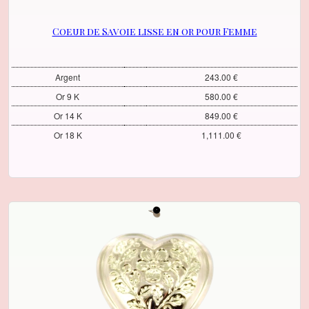
Coeur de Savoie lisse en or pour Femme
Argent
243.00 €
Or 9 K
580.00 €
Or 14 K
849.00 €
Or 18 K
1,111.00 €