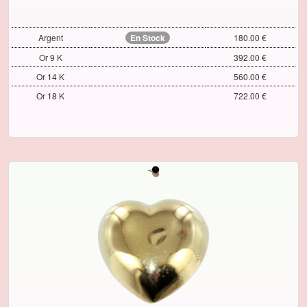
Argent
En Stock
180.00 €
Or 9 K
392.00 €
Or 14 K
560.00 €
Or 18 K
722.00 €