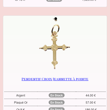
Pendentif Croix Jeannette à pointe
Argent
En Stock
44.00 €
Plaqué Or
En Stock
57.00 €
Or 9 K
En Stock
186.00 €