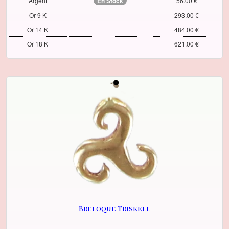
Argent
En Stock
56.00 €
Or 9 K
293.00 €
Or 14 K
484.00 €
Or 18 K
621.00 €
Breloque Triskell