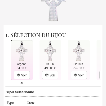
1. Sélection du Bijou
Argent
Or 9 K
Or 18 K
Or
84.00 €
493.00 €
725.00 €
838
Voir
Voir
Voir
Bijou Sélectionné
Type
Croix