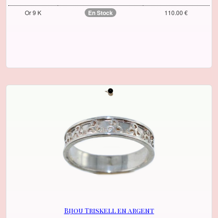
Or 9 K
En Stock
110.00 €
Bijou Triskell en argent