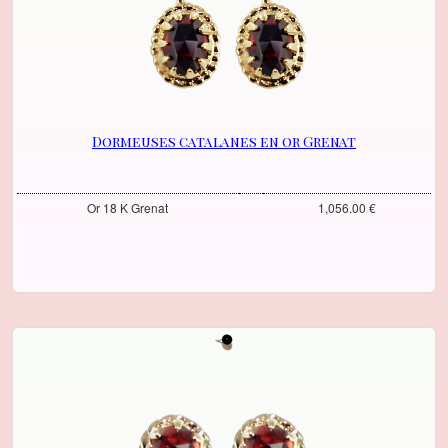
Dormeuses catalanes en or Grenat
Or 18 K Grenat
1,056.00 €