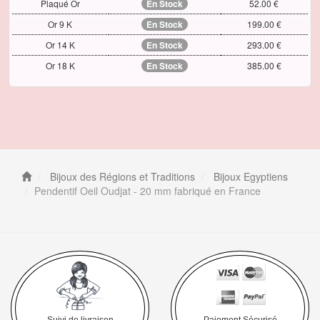
Plaqué Or
En Stock
52.00 €
Or 9 K
En Stock
199.00 €
Or 14 K
En Stock
293.00 €
Or 18 K
En Stock
385.00 €
Bijoux des Régions et Traditions
Bijoux Egyptiens
Pendentif Oeil Oudjat - 20 mm fabriqué en France
Suivi de livraison
Paiement Sécurisé