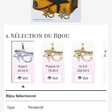
1. Sélection du Bijou
Argent
Plaqué Or
Or 9 K
Or
60.00 €
78.00 €
333.00 €
502
Voir
Voir
Voir
Bijou Sélectionné
Type
Pendentif