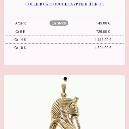
Collier Cartouche egyptien II en or
Argent
En Stock
149.00 €
Or 9 K
729.00 €
Or 14 K
1,116.00 €
Or 18 K
1,504.00 €