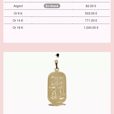
Argent
En Stock
82.00 €
Or 9 K
503.00 €
Or 14 K
771.00 €
Or 18 K
1,040.00 €