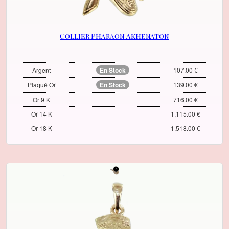
Collier Pharaon Akhenaton
Argent
En Stock
107.00 €
Plaqué Or
En Stock
139.00 €
Or 9 K
716.00 €
Or 14 K
1,115.00 €
Or 18 K
1,518.00 €