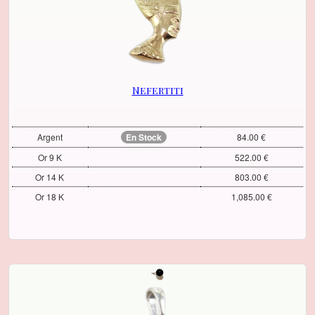
Nefertiti
Argent
En Stock
84.00 €
Or 9 K
522.00 €
Or 14 K
803.00 €
Or 18 K
1,085.00 €