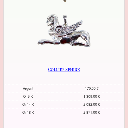
Collier Sphinx
Argent
170.00 €
Or 9 K
1,309.00 €
Or 14 K
2,082.00 €
Or 18 K
2,871.00 €