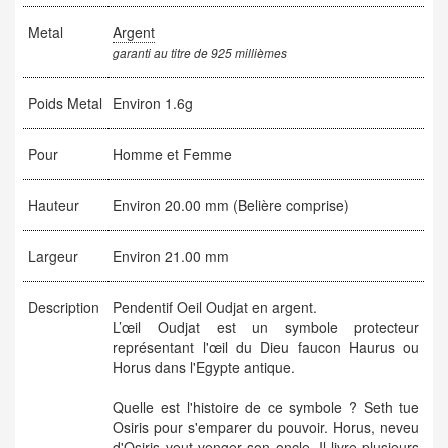
Metal
Argent
garanti au titre de 925 millièmes
Poids Metal
Environ 1.6g
Pour
Homme et Femme
Hauteur
Environ 20.00 mm (Belière comprise)
Largeur
Environ 21.00 mm
Description
Pendentif Oeil Oudjat en argent.
L’œil Oudjat est un symbole protecteur
représentant l'œil du Dieu faucon Haurus ou
Horus dans l'Egypte antique.
Quelle est l'histoire de ce symbole ? Seth tue
Osiris pour s'emparer du pouvoir. Horus, neveu
d'Osiris veut venger son oncle. Il livre plusieurs