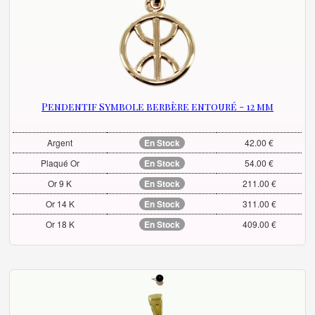
Pendentif Symbole berbère entouré - 12 mm
Argent
En Stock
42.00 €
Plaqué Or
En Stock
54.00 €
Or 9 K
En Stock
211.00 €
Or 14 K
En Stock
311.00 €
Or 18 K
En Stock
409.00 €