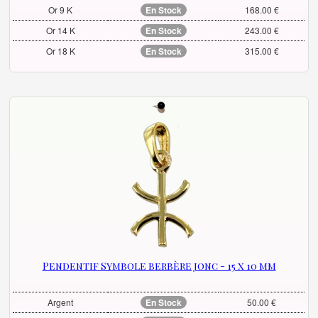
Or 9 K
En Stock
168.00 €
Or 14 K
En Stock
243.00 €
Or 18 K
En Stock
315.00 €
Pendentif Symbole berbère jonc - 15 x 10 mm
Argent
En Stock
50.00 €