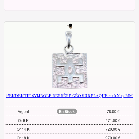
Pendentif Symbole berbère géo sur plaque - 16 x 15 mm
Argent
En Stock
78.00 €
Or 9 K
471.00 €
Or 14 K
720.00 €
Or 18 K
970.00 €