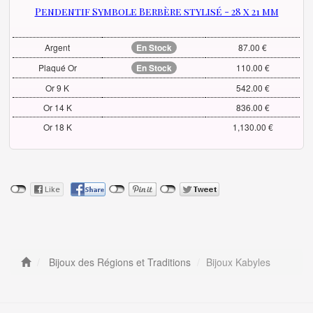
Pendentif Symbole Berbère stylisé - 28 x 21 mm
Argent
En Stock
87.00 €
Plaqué Or
En Stock
110.00 €
Or 9 K
542.00 €
Or 14 K
836.00 €
Or 18 K
1,130.00 €
Bijoux des Régions et Traditions
Bijoux Kabyles