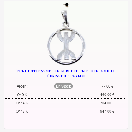
Pendentif Symbole berbère entouré double
épaisseur - 20 mm
Argent
En Stock
77.00 €
Or 9 K
460.00 €
Or 14 K
704.00 €
Or 18 K
947.00 €