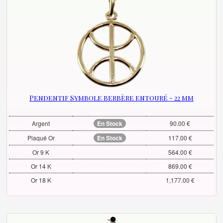
Pendentif Symbole berbère entouré - 22 mm
Argent
En Stock
90.00 €
Plaqué Or
En Stock
117.00 €
Or 9 K
564.00 €
Or 14 K
869.00 €
Or 18 K
1,177.00 €