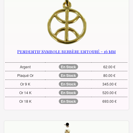
Pendentif Symbole berbère entouré - 16 mm
Argent
En Stock
62.00 €
Plaqué Or
En Stock
80.00 €
Or 9 K
En Stock
345.00 €
Or 14 K
En Stock
520.00 €
Or 18 K
En Stock
693.00 €