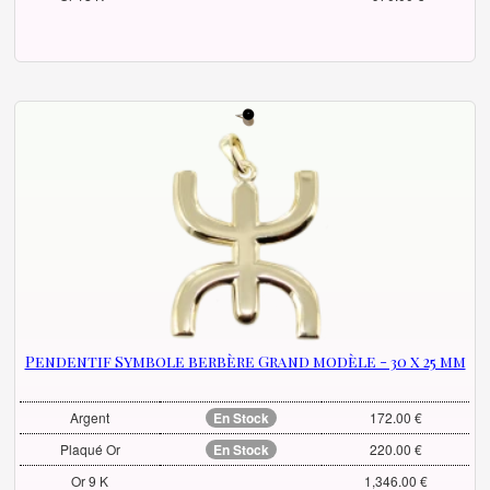
Pendentif Symbole berbère Grand modèle - 30 x 25 mm
Argent
En Stock
172.00 €
Plaqué Or
En Stock
220.00 €
Or 9 K
1,346.00 €