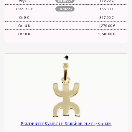
Argent
En Stock
119.00 €
Plaqué Or
En Stock
155.00 €
Or 9 K
817.00 €
Or 14 K
1,279.00 €
Or 18 K
1,746.00 €
Pendentif Symbole Berbère plat 15x10mm