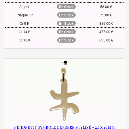
Argent
En Stock
58.00 €
Plaqué Or
En Stock
75.00 €
Or 9 K
En Stock
319.00 €
Or 14 K
En Stock
477.00 €
Or 18 K
En Stock
635.00 €
Pendentif Symbole Berbère stylisé - 20 x 15 mm