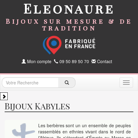
Eleonaure
Bijoux sur mesure & de
tradition
Mon compte
09 50 89 50 70
Contact
Toggl
naviga
Bijoux Kabyles
Les berbères sont un un ensemble de peuples
rassemblés en ethnies vivant dans le nord de
l’Afrique. Ils s'étendent d’Égypte au Maroc en