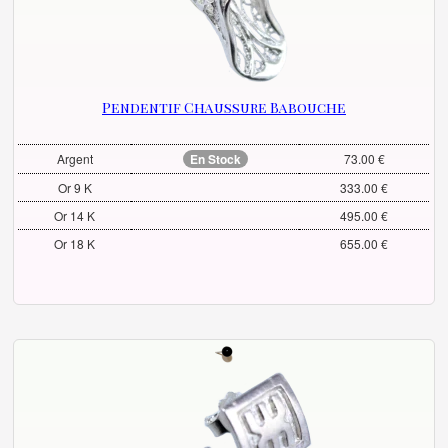
Pendentif Chaussure Babouche
Argent
En Stock
73.00 €
Or 9 K
333.00 €
Or 14 K
495.00 €
Or 18 K
655.00 €