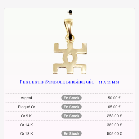
Pendentif Symbole berbère géo - 11 x 11 mm
Argent
En Stock
50.00 €
Plaqué Or
En Stock
65.00 €
Or 9 K
En Stock
258.00 €
Or 14 K
382.00 €
Or 18 K
En Stock
505.00 €