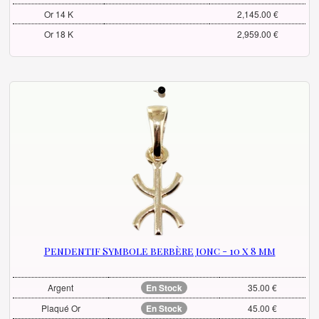
Or 14 K
2,145.00 €
Or 18 K
2,959.00 €
Pendentif Symbole berbère jonc - 10 x 8 mm
Argent
En Stock
35.00 €
Plaqué Or
En Stock
45.00 €