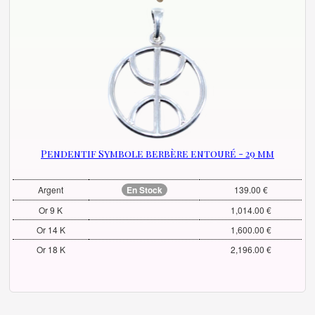
Pendentif Symbole berbère entouré - 29 mm
Argent
En Stock
139.00 €
Or 9 K
1,014.00 €
Or 14 K
1,600.00 €
Or 18 K
2,196.00 €