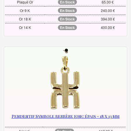
Plaqué Or
En Stock
65.00 €
Or 9 K
En Stock
240.00 €
Or 18 K
En Stock
394.00 €
Or 14 K
En Stock
400.00 €
Pendentif Symbole berbère jonc épais - 18 x 13 mm