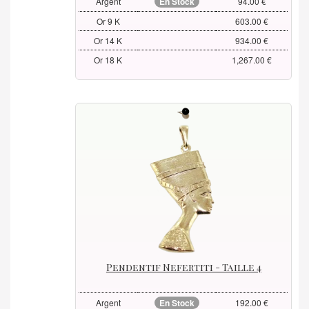
Argent
En Stock
94.00 €
Or 9 K
603.00 €
Or 14 K
934.00 €
Or 18 K
1,267.00 €
Pendentif Nefertiti - Taille 4
Argent
En Stock
192.00 €