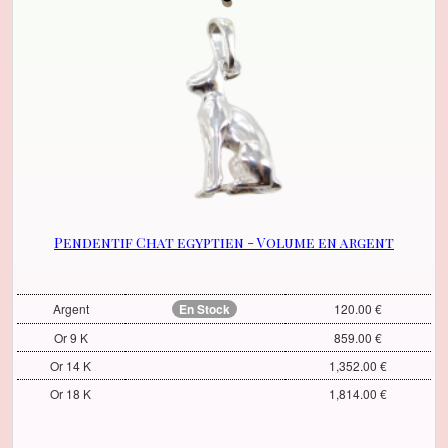
Pendentif Chat egyptien - Volume en argent
Argent
En Stock
120.00 €
Or 9 K
859.00 €
Or 14 K
1,352.00 €
Or 18 K
1,814.00 €