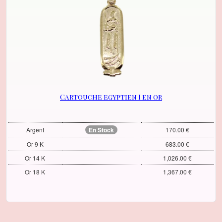
Cartouche egyptien I en or
Argent
En Stock
170.00 €
Or 9 K
683.00 €
Or 14 K
1,026.00 €
Or 18 K
1,367.00 €