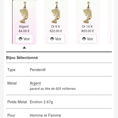
Argent
Or 9 K
Or 14 K
Or
84.00 €
522.00 €
803.00 €
1,08
Voir
Voir
Voir
Bijou Sélectionné
Type
Pendentif
Metal
Argent
garanti au titre de 925 millièmes
Poids Metal
Environ 2.67g
Pour
Homme et Femme