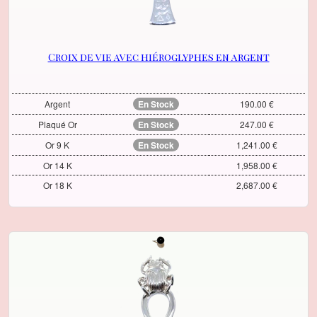
Croix de vie avec hiéroglyphes en argent
Argent
En Stock
190.00 €
Plaqué Or
En Stock
247.00 €
Or 9 K
En Stock
1,241.00 €
Or 14 K
1,958.00 €
Or 18 K
2,687.00 €