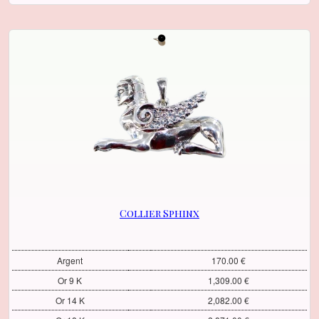
Collier Sphinx
Argent
170.00 €
Or 9 K
1,309.00 €
Or 14 K
2,082.00 €