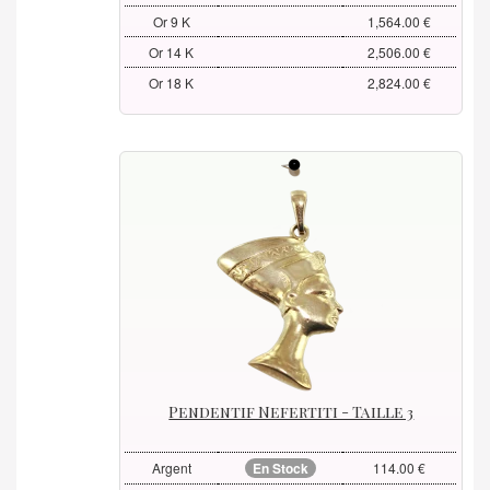
Or 9 K
1,564.00 €
Or 14 K
2,506.00 €
Or 18 K
2,824.00 €
Pendentif Nefertiti - Taille 3
Argent
En Stock
114.00 €