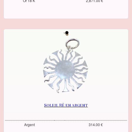
Or 18 K
2,871.00 €
Soleil Rê en argent
Argent
314.00 €