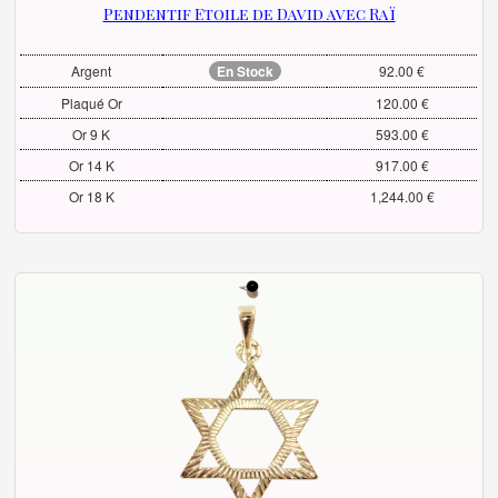
Pendentif Etoile de David avec Raï
Argent
En Stock
92.00 €
Plaqué Or
120.00 €
Or 9 K
593.00 €
Or 14 K
917.00 €
Or 18 K
1,244.00 €