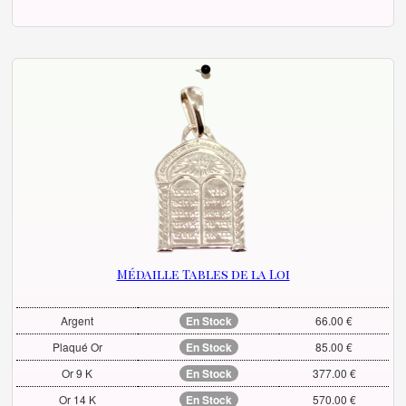
Médaille Tables de la Loi
Argent
En Stock
66.00 €
Plaqué Or
En Stock
85.00 €
Or 9 K
En Stock
377.00 €
Or 14 K
En Stock
570.00 €