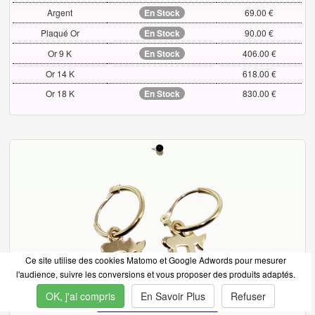
Argent
En Stock
69.00 €
Plaqué Or
En Stock
90.00 €
Or 9 K
En Stock
406.00 €
Or 14 K
618.00 €
Or 18 K
En Stock
830.00 €
Ce site utilise des cookies Matomo et Google Adwords pour mesurer
l'audience, suivre les conversions et vous proposer des produits adaptés.
OK, j'ai compris
En Savoir Plus
Refuser
Boucles d'oreilles Raï