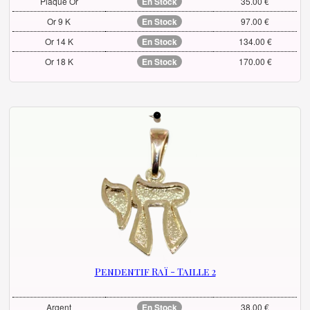
Plaqué Or
En Stock
35.00 €
Or 9 K
En Stock
97.00 €
Or 14 K
En Stock
134.00 €
Or 18 K
En Stock
170.00 €
Pendentif Raï - Taille 2
Argent
En Stock
38.00 €