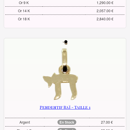
Or 9 K
1,290.00 €
Or 14 K
2,057.00 €
Or 18 K
2,840.00 €
Pendentif Raï - Taille 1
Argent
En Stock
27.00 €