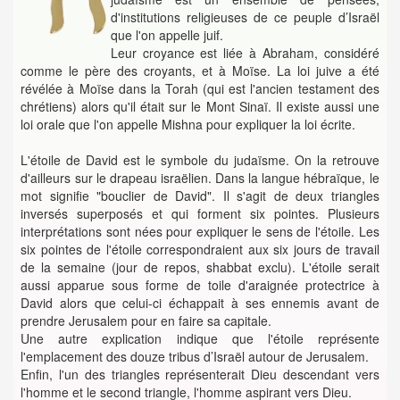
d'institutions religieuses de ce peuple d’Israël
que l'on appelle juif.
Leur croyance est liée à Abraham, considéré
comme le père des croyants, et à Moïse. La loi juive a été
révélée à Moïse dans la Torah (qui est l'ancien testament des
chrétiens) alors qu'il était sur le Mont Sinaï. Il existe aussi une
loi orale que l'on appelle Mishna pour expliquer la loi écrite.
L'étoile de David est le symbole du judaïsme. On la retrouve
d'ailleurs sur le drapeau israëlien. Dans la langue hébraïque, le
mot signifie "bouclier de David". Il s'agit de deux triangles
inversés superposés et qui forment six pointes. Plusieurs
interprétations sont nées pour expliquer le sens de l'étoile. Les
six pointes de l'étoile correspondraient aux six jours de travail
de la semaine (jour de repos, shabbat exclu). L'étoile serait
aussi apparue sous forme de toile d'araignée protectrice à
David alors que celui-ci échappait à ses ennemis avant de
prendre Jerusalem pour en faire sa capitale.
Une autre explication indique que l'étoile représente
l'emplacement des douze tribus d’Israël autour de Jerusalem.
Enfin, l'un des triangles représenterait Dieu descendant vers
l'homme et le second triangle, l'homme aspirant vers Dieu.