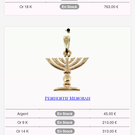
Or 18 K
En Stock
763.00 €
Pendentif Menorah
Argent
En Stock
45.00 €
Or 9 K
En Stock
213.00 €
Or 14 K
En Stock
313.00 €