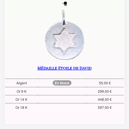
Médaille Etoile de David
Argent
En Stock
55.00 €
Or 9 K
299.00 €
Or 14 K
448.00 €
Or 18 K
597.00 €