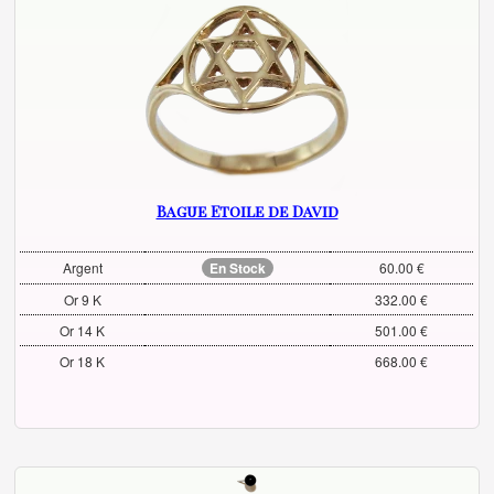
Bague Etoile de David
Argent
En Stock
60.00 €
Or 9 K
332.00 €
Or 14 K
501.00 €
Or 18 K
668.00 €