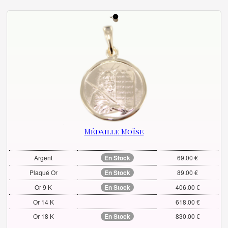
Médaille Moïse
Argent
En Stock
69.00 €
Plaqué Or
En Stock
89.00 €
Or 9 K
En Stock
406.00 €
Or 14 K
618.00 €
Or 18 K
En Stock
830.00 €