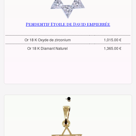
Pendentif Etoile de David empierrée
Or 18 K Oxyde de zirconium
1,015.00 €
Or 18 K Diamant Naturel
1,365.00 €