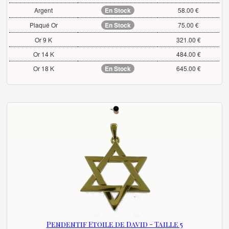
Argent
En Stock
58.00 €
Plaqué Or
En Stock
75.00 €
Or 9 K
321.00 €
Or 14 K
484.00 €
Or 18 K
En Stock
645.00 €
Pendentif Etoile de David - Taille 5