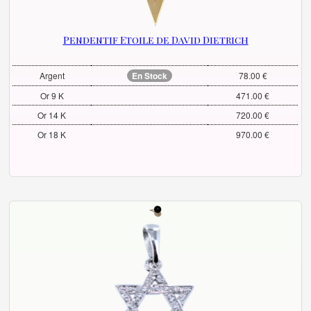
Pendentif Etoile de David Dietrich
Argent
En Stock
78.00 €
Or 9 K
471.00 €
Or 14 K
720.00 €
Or 18 K
970.00 €