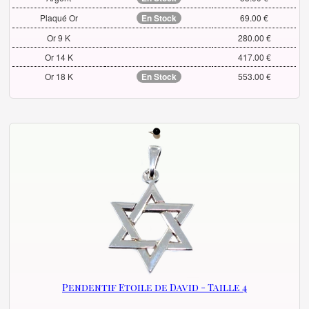
Plaqué Or
En Stock
69.00 €
Or 9 K
280.00 €
Or 14 K
417.00 €
Or 18 K
En Stock
553.00 €
Pendentif Etoile de David - Taille 4