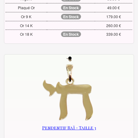
Plaqué Or
En Stock
49.00 €
Or 9 K
En Stock
179.00 €
Or 14 K
260.00 €
Or 18 K
En Stock
339.00 €
Pendentif Raï - Taille 3