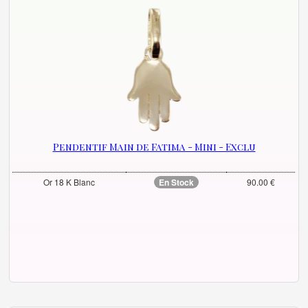
Pendentif Main de Fatima - Mini - Exclu
Or 18 K Blanc
En Stock
90.00 €