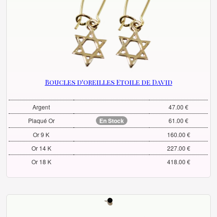
Boucles d'oreilles Etoile de David
Argent
47.00 €
Plaqué Or
En Stock
61.00 €
Or 9 K
160.00 €
Or 14 K
227.00 €
Or 18 K
418.00 €