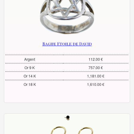
Bague Etoile de David
Argent
112.00 €
Or 9 K
757.00 €
Or 14 K
1,181.00 €
Or 18 K
1,610.00 €