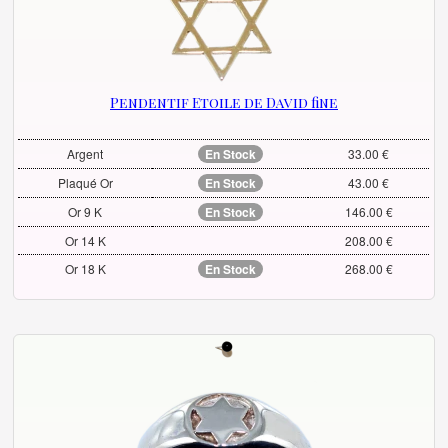
Pendentif Etoile de David fine
Argent
En Stock
33.00 €
Plaqué Or
En Stock
43.00 €
Or 9 K
En Stock
146.00 €
Or 14 K
208.00 €
Or 18 K
En Stock
268.00 €