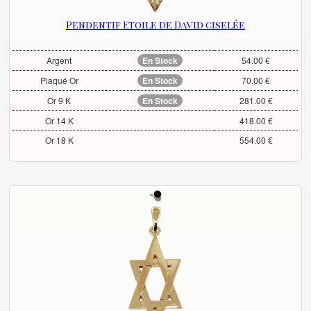
Pendentif Etoile de David ciselée
Argent
En Stock
54.00 €
Plaqué Or
En Stock
70.00 €
Or 9 K
En Stock
281.00 €
Or 14 K
418.00 €
Or 18 K
554.00 €