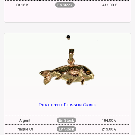
Or 18 K
En Stock
411.00 €
Pendentif Poisson Carpe
Argent
En Stock
164.00 €
Plaqué Or
En Stock
213.00 €