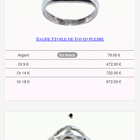
Bague Etoile de David pleine
Argent
En Stock
79.00 €
Or 9 K
472.00 €
Or 14 K
722.00 €
Or 18 K
972.00 €