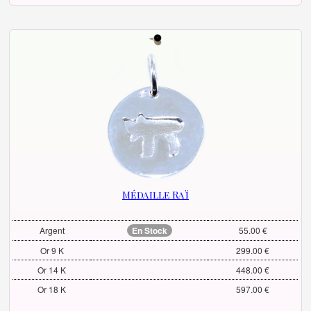
Médaille Raï
Argent
En Stock
55.00 €
Or 9 K
299.00 €
Or 14 K
448.00 €
Or 18 K
597.00 €