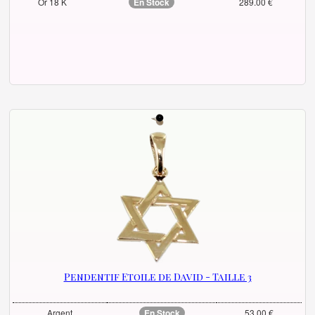
Or 18 K
En Stock
289.00 €
Pendentif Etoile de David - Taille 3
Argent
En Stock
53.00 €