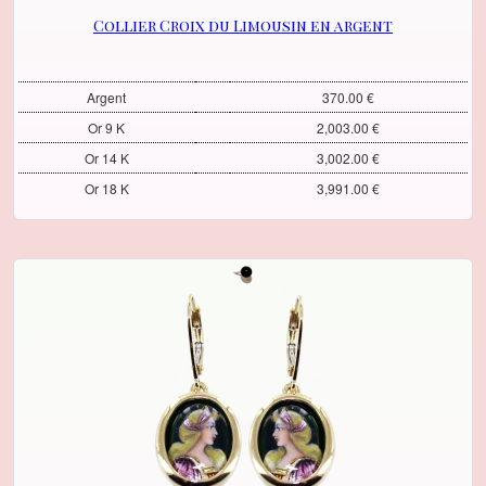
Collier Croix du Limousin en argent
Argent
370.00 €
Or 9 K
2,003.00 €
Or 14 K
3,002.00 €
Or 18 K
3,991.00 €