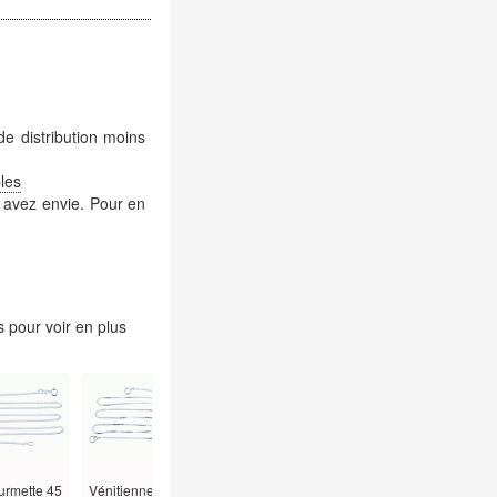
de distribution moins
les
 avez envie. Pour en
 pour voir en plus
urmette 45
Vénitienne 45
Figaro 45 cm -
Alternée Boules
Vénitienne 5