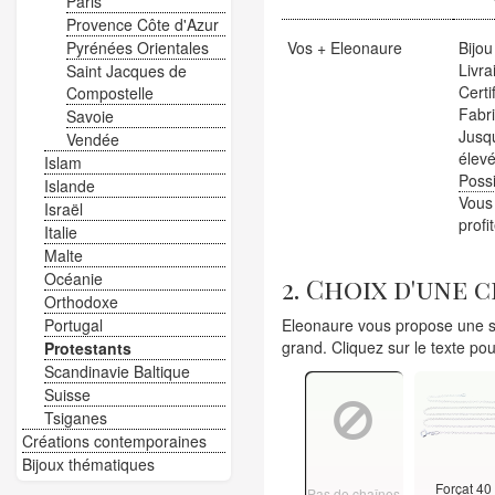
Paris
Provence Côte d'Azur
Vos + Eleonaure
Bijou
Pyrénées Orientales
Livra
Saint Jacques de
Certi
Compostelle
Fabr
Savoie
Jusqu
Vendée
élevé
Islam
Possi
Islande
Vous
Israël
profi
Italie
Malte
Océanie
2. Choix d'une 
Orthodoxe
Eleonaure vous propose une sé
Portugal
grand. Cliquez sur le texte pou
Protestants
Scandinavie Baltique
Suisse
Tsiganes
Créations contemporaines
Bijoux thématiques
Forçat 40
Pas de chaînes