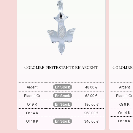
Colombe protestante en argent
Colombe 
Argent
En Stock
48.00 €
Argent
Plaqué Or
En Stock
62.00 €
Plaqué Or
Or 9 K
En Stock
186.00 €
Or 9 K
Or 14 K
Or 14 K
268.00 €
Or 18 K
Or 18 K
En Stock
346.00 €