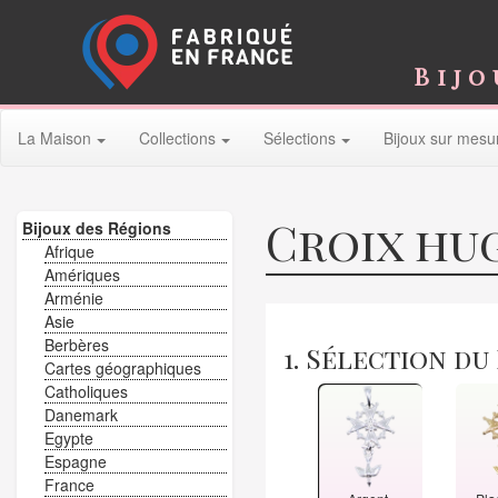
Bijo
La Maison
Collections
Sélections
Bijoux sur mesu
Croix hu
Bijoux des Régions
Afrique
Amériques
Arménie
Asie
Berbères
1. Sélection du
Cartes géographiques
Catholiques
Danemark
Egypte
Espagne
France