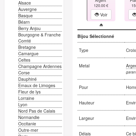
Argent
Pla
Alsace
120.00 €
15
Auvergne
Voir
Basque
Béarn
Berry Anjou
Bourgogne & Franche
Bijou Sélectionné
Comté
Bretagne
Type
Croi
Camargue
Celtes
Metal
Arge
Champagne Ardennes
garant
Corse
Dauphiné
Emaux de Limoges
Pour
Hom
Fleur de lys
Lorraine
Hauteur
Envi
Lyon
Nord Pas de Calais
Normandie
Largeur
Envi
Occitanie
Outre-mer
Délais
Ce bi