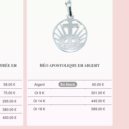
urée en
Néo apostolique en argent
58.00 €
Argent
En Stock
60.00 €
75.00 €
Or 9 K
301.00 €
Or 14 K
445.00 €
295.00 €
Or 18 K
589.00 €
380.00 €
450.00 €