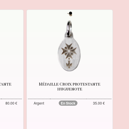
tante
Médaille Croix protestante
huguenote
80.00 €
Argent
En Stock
35.00 €