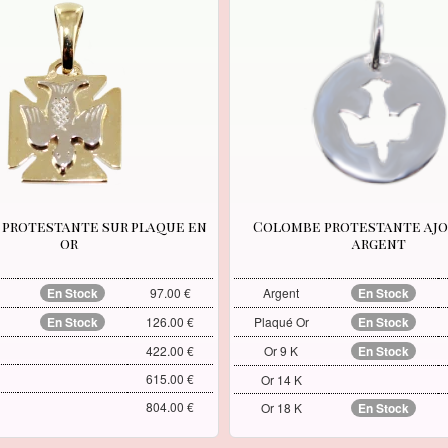
protestante sur plaque en
Colombe protestante ajo
or
argent
En Stock
97.00 €
Argent
En Stock
En Stock
126.00 €
Plaqué Or
En Stock
422.00 €
Or 9 K
En Stock
615.00 €
Or 14 K
804.00 €
Or 18 K
En Stock