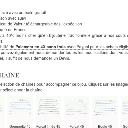
 livré avec un écrin gratuit
ison avec suivi
ficat de Valeur téléchargeable dès l'expédition
iqué en France
'à 40% moins cher qu'en bijouterie traditionnelle grâce à nos coûts 
s.
bilité de
Paiement en 4X sans frais
avec Paypal pour les achats éligib
 pouvez également nous demander toutes les modifications dont vous
ter, il suffit de nous demander un
Devis
.
chaîne
lection de chaînes pour accompagner ce bijou. Cliquez sur les images
r sélectionner la chaîne.
Gourmette 40
Forçat limée 45
Forçat 45
Boule 45
Go