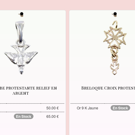
e protestante relief en
Breloque Croix protes
argent
50.00 €
Or 9 K Jaune
En Stock
En Stock
65.00 €