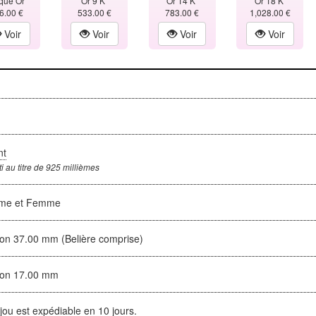
qué Or
Or 9 K
Or 14 K
Or 18 K
6.00 €
533.00 €
783.00 €
1,028.00 €
Voir
Voir
Voir
Voir
x
nt
i au titre de 925 millièmes
me et Femme
ron 37.00 mm (Belière comprise)
ron 17.00 mm
jou est expédiable en 10 jours.