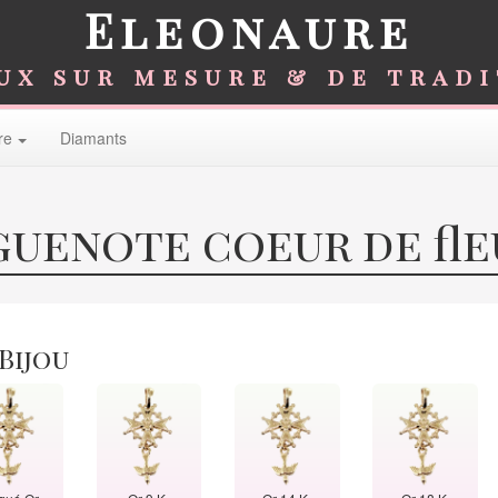
Eleonaure
ux sur mesure & de trad
re
Diamants
guenote coeur de fle
 Bijou