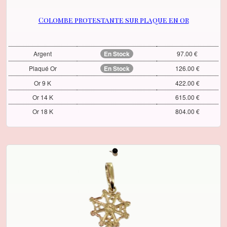
Colombe protestante sur plaque en or
Argent
En Stock
97.00 €
Plaqué Or
En Stock
126.00 €
Or 9 K
422.00 €
Or 14 K
615.00 €
Or 18 K
804.00 €