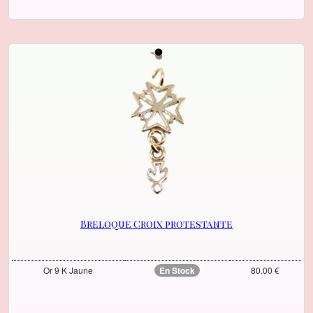
Breloque Croix protestante
Or 9 K Jaune
En Stock
80.00 €