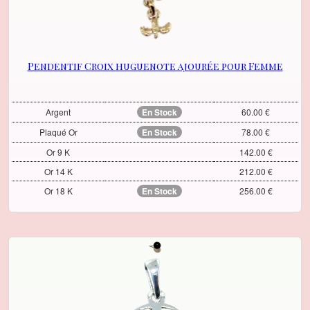
Pendentif Croix huguenote ajourée pour Femme
Argent
En Stock
60.00 €
Plaqué Or
En Stock
78.00 €
Or 9 K
142.00 €
Or 14 K
212.00 €
Or 18 K
En Stock
256.00 €