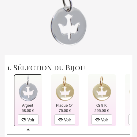
1. Sélection du Bijou
Argent
Plaqué Or
Or 9 K
Or
58.00 €
75.00 €
295.00 €
380
Voir
Voir
Voir