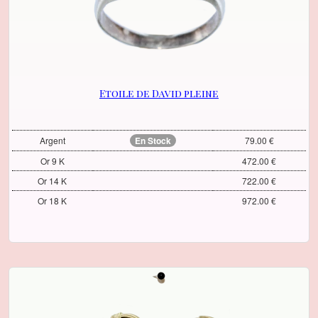
Etoile de David pleine
Argent
En Stock
79.00 €
Or 9 K
472.00 €
Or 14 K
722.00 €
Or 18 K
972.00 €