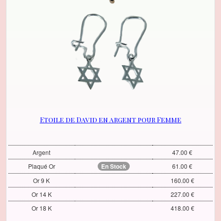
Etoile de David en argent pour Femme
Argent
47.00 €
Plaqué Or
En Stock
61.00 €
Or 9 K
160.00 €
Or 14 K
227.00 €
Or 18 K
418.00 €