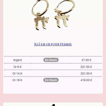
Raï en or pour Femme
Argent
En Stock
47.00 €
Or 9 K
221.00 €
Or 14 K
321.00 €
Or 18 K
En Stock
418.00 €