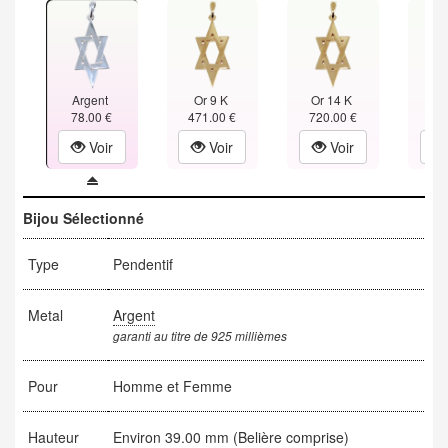
Argent
Or 9 K
Or 14 K
Or
78.00 €
471.00 €
720.00 €
970
Voir
Voir
Voir
Bijou Sélectionné
Type
Pendentif
Metal
Argent
garanti au titre de 925 millièmes
Pour
Homme et Femme
Hauteur
Environ 39.00 mm (Belière comprise)