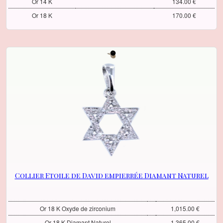
Or 14 K
134.00 €
Or 18 K
170.00 €
Collier Etoile de David empierrée Diamant Naturel
Or 18 K Oxyde de zirconium
1,015.00 €
Or 18 K Diamant Naturel
1,365.00 €