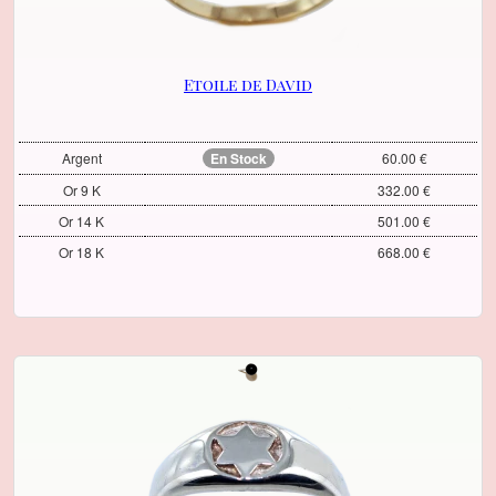
Etoile de David
Argent
En Stock
60.00 €
Or 9 K
332.00 €
Or 14 K
501.00 €
Or 18 K
668.00 €