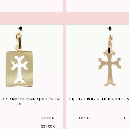
roix arménienne ajourée en
Bijoux Croix arménienne - 
or
60.00 €
Or 18 K
180
331.00 €