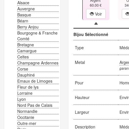
Argent
O
Alsace
60.00 €
34
Auvergne
Voir
Basque
Béarn
Berry Anjou
Bourgogne & Franche
Bijou Sélectionné
Comté
Bretagne
Type
Méda
Camargue
Celtes
Metal
Arge
Champagne Ardennes
garant
Corse
Dauphiné
Emaux de Limoges
Pour
Hom
Fleur de lys
Lorraine
Hauteur
Envi
Lyon
Nord Pas de Calais
Normandie
Largeur
Envi
Occitanie
Outre-mer
Description
Médai