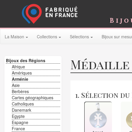
Bijo
La Maison
Collections
Sélections
Bijoux sur mesu
Médaille
Bijoux des Régions
Afrique
Amériques
Arménie
Asie
Berbères
1. Sélection du
Cartes géographiques
Catholiques
Danemark
Egypte
Espagne
France