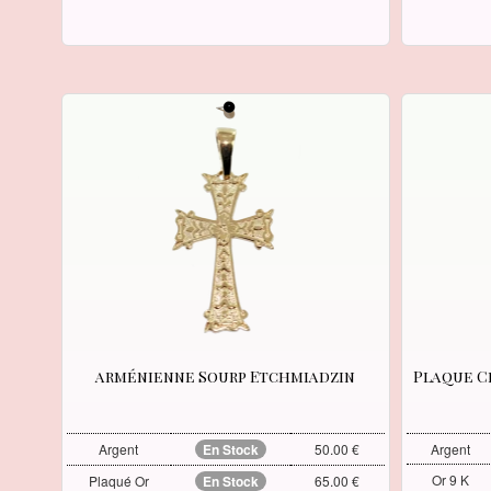
arménienne Sourp Etchmiadzin
Plaque C
Argent
En Stock
50.00 €
Argent
Or 9 K
Plaqué Or
En Stock
65.00 €