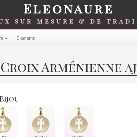
Eleonaure
ux sur mesure & de trad
re
Diamants
 Croix Arménienne a
 Bijou