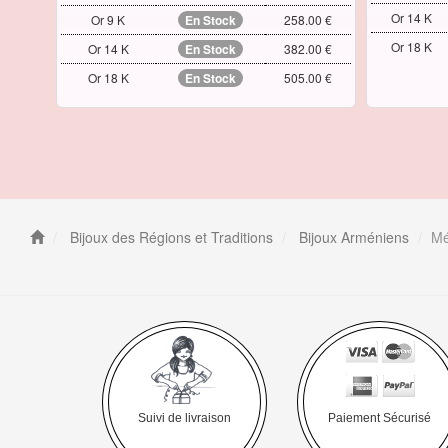
Or 14 K
Or 9 K
En Stock
258.00 €
Or 18 K
Or 14 K
En Stock
382.00 €
Or 18 K
En Stock
505.00 €
Bijoux des Régions et Traditions
Bijoux Arméniens
Mé
Suivi de livraison
Paiement Sécurisé