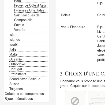
Paris
Bijo
Provence Côte d'Azur
Pyrénées Orientales
Délais
Ce bi
Saint Jacques de
Compostelle
Savoie
Vos + Eleonaure
Bijou
Vendée
Livra
Islam
Certi
Islande
Fabr
Israël
Jusqu
Italie
élevé
Malte
Vous
Océanie
profi
Orthodoxe
Portugal
2. Choix d'une 
Protestants
Scandinavie Baltique
Eleonaure vous propose une sé
Suisse
grand. Cliquez sur le texte pou
Tsiganes
Créations contemporaines
Bijoux thématiques