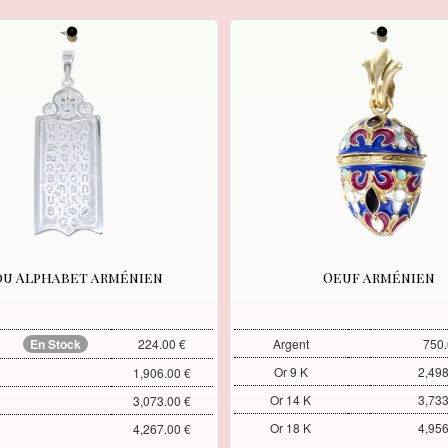
ou Alphabet arménien
Oeuf arménien
En Stock
224.00 €
Argent
750.
Or 9 K
2,498
1,906.00 €
Or 14 K
3,733
3,073.00 €
Or 18 K
4,956
4,267.00 €