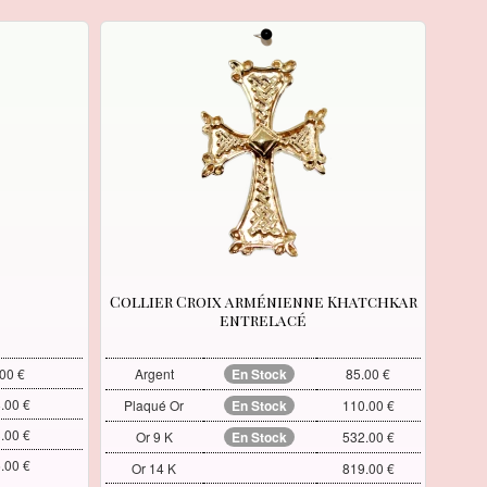
Collier Croix arménienne Khatchkar
entrelacé
00 €
Argent
En Stock
85.00 €
.00 €
Plaqué Or
En Stock
110.00 €
.00 €
Or 9 K
En Stock
532.00 €
.00 €
Or 14 K
819.00 €