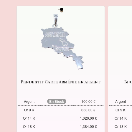
Pendentif Carte Arménie en argent
Bij
Argent
En Stock
100.00 €
Argent
Or 9 K
658.00 €
Or 9 K
Or 14 K
1,020.00 €
Or 14 K
Or 18 K
1,384.00 €
Or 18 K