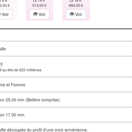
r 9 K
Or 14 K
Or 18 K
0.00 €
513.00 €
684.00 €
Voir
Voir
Voir
ille
nt
i au titre de 925 millièmes
me et Femme
ron 25.00 mm (Belière comprise)
ron 17.00 mm
lle découpée du profil d'une croix arménienne.