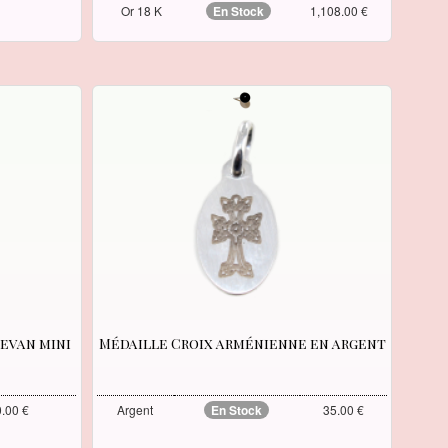
Or 18 K
En Stock
1,108.00 €
Sevan mini
Médaille Croix arménienne en argent
.00 €
Argent
En Stock
35.00 €