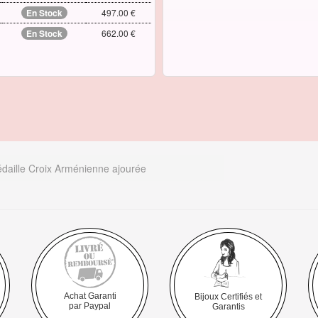
En Stock
497.00 €
En Stock
662.00 €
daille Croix Arménienne ajourée
Achat Garanti
Bijoux Certifiés et
par Paypal
Garantis