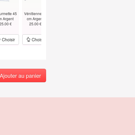
urmette 45
Vénitienne 45
Figaro 45 cm -
Alternée Boules
Vénitienne 5
m Argent
cm Argent
1.5mm Argent
Bâtons
cm - T
25.00 €
25.00 €
25.00 €
45cm Argent
1.5mm Argen
29.00 €
39.00 €
Choisir
Choisir
Choisir
Choisir
Choisir
Ajouter au panier