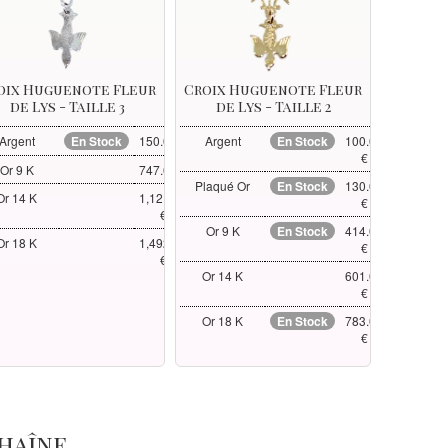
oix Huguenote Fleur
Croix Huguenote Fleur
de Lys - Taille 3
de Lys - Taille 2
Argent
En Stock
150.00 €
Argent
En Stock
100.00
€
Or 9 K
747.00 €
Plaqué Or
En Stock
130.00
Or 14 K
1,121.00
€
€
Or 9 K
En Stock
414.00
Or 18 K
1,492.00
€
€
Or 14 K
601.00
€
Or 18 K
En Stock
783.00
€
chaîne