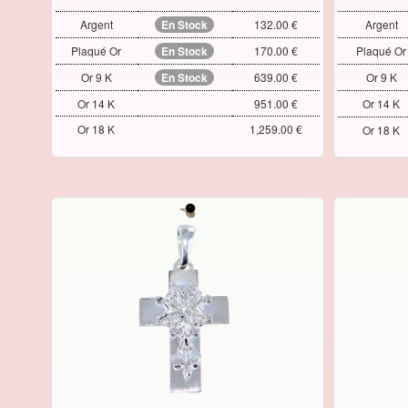
Argent
En Stock
132.00 €
Argent
Plaqué Or
En Stock
170.00 €
Plaqué Or
Or 9 K
En Stock
639.00 €
Or 9 K
Or 14 K
951.00 €
Or 14 K
Or 18 K
1,259.00 €
Or 18 K