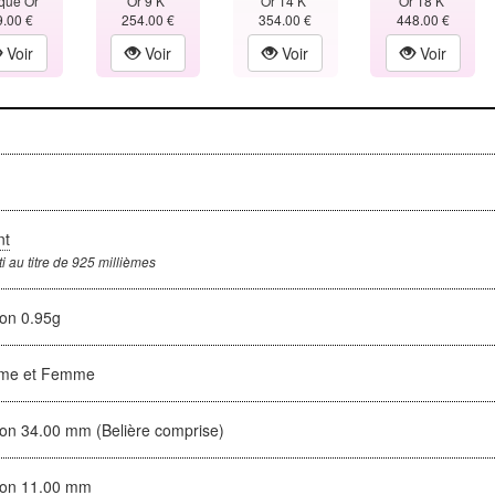
qué Or
Or 9 K
Or 14 K
Or 18 K
9.00 €
254.00 €
354.00 €
448.00 €
Voir
Voir
Voir
Voir
x
nt
i au titre de 925 millièmes
ron 0.95g
me et Femme
ron 34.00 mm (Belière comprise)
ron 11.00 mm