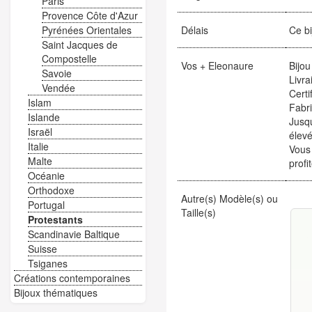
Paris
Provence Côte d'Azur
Délais
Ce bi
Pyrénées Orientales
Saint Jacques de
Compostelle
Vos + Eleonaure
Bijou
Savoie
Livra
Vendée
Certi
Islam
Fabr
Islande
Jusqu
Israël
élevé
Italie
Vous
Malte
profi
Océanie
Orthodoxe
Autre(s) Modèle(s) ou
Portugal
Taille(s)
Protestants
Scandinavie Baltique
Suisse
Tsiganes
Créations contemporaines
Bijoux thématiques