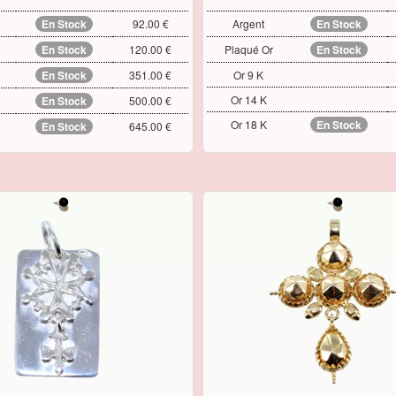
En Stock
92.00 €
Argent
En Stock
En Stock
120.00 €
Plaqué Or
En Stock
En Stock
351.00 €
Or 9 K
Or 14 K
En Stock
500.00 €
Or 18 K
En Stock
En Stock
645.00 €