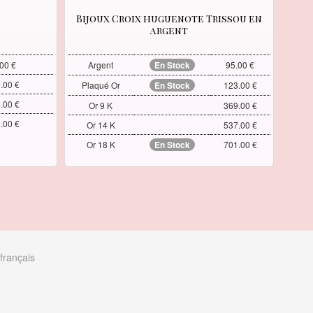
Bijoux Croix huguenote Trissou en
argent
00 €
Argent
En Stock
95.00 €
.00 €
Plaqué Or
En Stock
123.00 €
.00 €
Or 9 K
369.00 €
.00 €
Or 14 K
537.00 €
Or 18 K
En Stock
701.00 €
français