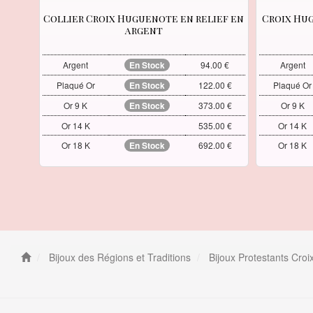
Collier Croix Huguenote en relief en
Croix Hug
argent
Argent
En Stock
94.00 €
Argent
Plaqué Or
En Stock
122.00 €
Plaqué Or
Or 9 K
En Stock
373.00 €
Or 9 K
Or 14 K
535.00 €
Or 14 K
Or 18 K
En Stock
692.00 €
Or 18 K
Bijoux des Régions et Traditions
Bijoux Protestants Cro