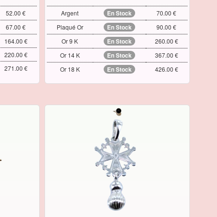
52.00 €
Argent
En Stock
70.00 €
67.00 €
Plaqué Or
En Stock
90.00 €
164.00 €
Or 9 K
En Stock
260.00 €
220.00 €
Or 14 K
En Stock
367.00 €
271.00 €
Or 18 K
En Stock
426.00 €