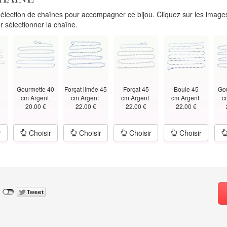
lection de chaînes pour accompagner ce bijou. Cliquez sur les images
r sélectionner la chaîne.
Gourmette 40
Forçat limée 45
Forçat 45
Boule 45
Go
t
cm Argent
cm Argent
cm Argent
cm Argent
c
20.00 €
22.00 €
22.00 €
22.00 €
r
Choisir
Choisir
Choisir
Choisir