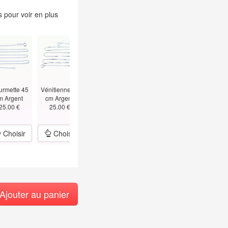
 pour voir en plus
urmette 45
Vénitienne 45
Figaro 45 cm -
Alternée Boules
Vénitienne 5
m Argent
cm Argent
1.5mm Argent
Bâtons
cm - T
25.00 €
25.00 €
25.00 €
45cm Argent
1.5mm Argen
29.00 €
39.00 €
Choisir
Choisir
Choisir
Choisir
Choisir
Ajouter au panier