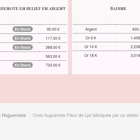
uenote en relief en argent
Badine
En Stock
90.00 €
Argent
400.
Or 9 K
1,456
En Stock
117.00 €
Or 14 K
2,236
En Stock
388.00 €
Or 18 K
3,019
563.00 €
En Stock
733.00 €
ix Huguenotes
Croix huguenote Fleur de Lys fabriquée par un atelier 