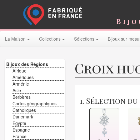
Bijo
La Maison
Collections
Sélections
Bijoux sur mesu
Croix hug
Bijoux des Régions
Afrique
Amériques
Arménie
Asie
Berbères
1. Sélection du
Cartes géographiques
Catholiques
Danemark
Egypte
Espagne
France