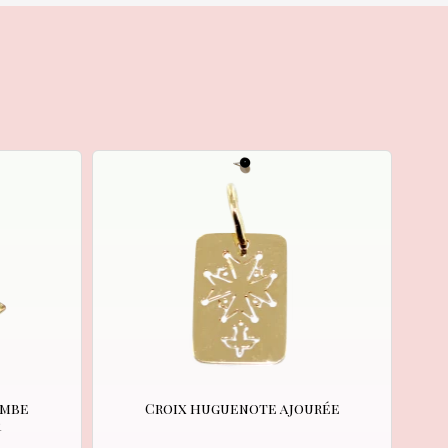
ombe
Croix huguenote ajourée
r