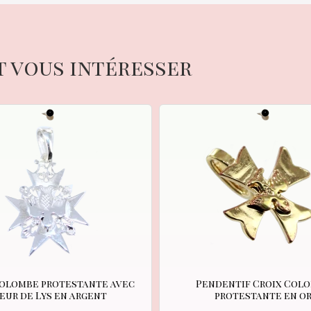
t vous intéresser
Colombe protestante avec
Pendentif Croix Col
eur de Lys en argent
protestante en o