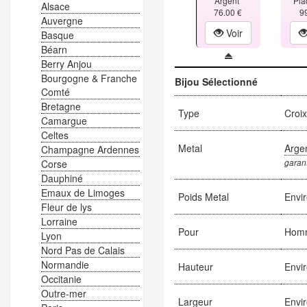
Argent
Pla
Alsace
76.00 €
9
Auvergne
Voir
Basque
Béarn
Berry Anjou
Bourgogne & Franche
Bijou Sélectionné
Comté
Bretagne
Type
Croi
Camargue
Celtes
Metal
Arge
Champagne Ardennes
garant
Corse
Dauphiné
Emaux de Limoges
Poids Metal
Envi
Fleur de lys
Lorraine
Pour
Hom
Lyon
Nord Pas de Calais
Normandie
Hauteur
Envi
Occitanie
Outre-mer
Largeur
Envi