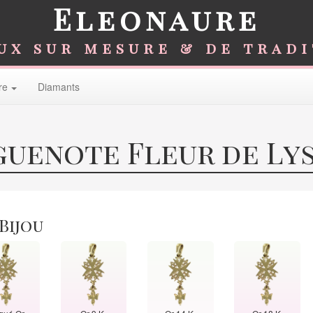
Eleonaure
ux sur mesure & de trad
re
Diamants
uenote Fleur de Lys 
 Bijou