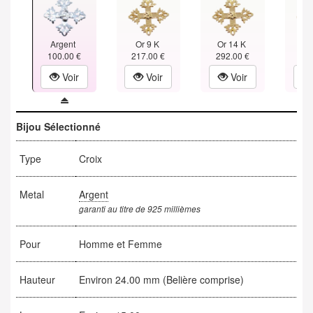
Argent
Or 9 K
Or 14 K
Or
100.00 €
217.00 €
292.00 €
360
Voir
Voir
Voir
Bijou Sélectionné
Type
Croix
Metal
Argent
garanti au titre de 925 millièmes
Pour
Homme et Femme
Hauteur
Environ 24.00 mm (Belière comprise)