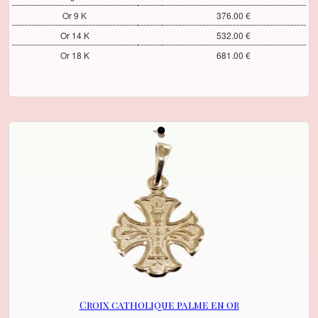
Or 9 K
376.00 €
Or 14 K
532.00 €
Or 18 K
681.00 €
Croix catholique palme en or