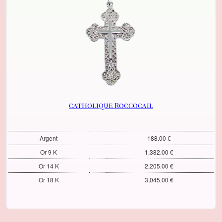
catholique Roccocail
Argent
188.00 €
Or 9 K
1,382.00 €
Or 14 K
2,205.00 €
Or 18 K
3,045.00 €