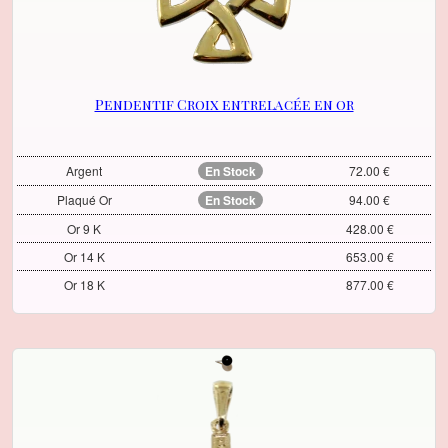
Pendentif Croix entrelacée en or
Argent
En Stock
72.00 €
Plaqué Or
En Stock
94.00 €
Or 9 K
428.00 €
Or 14 K
653.00 €
Or 18 K
877.00 €