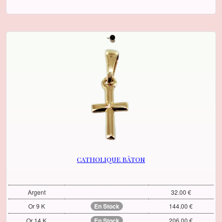
catholique bâton
Argent
32.00 €
Or 9 K
En Stock
144.00 €
Or 14 K
En Stock
206.00 €