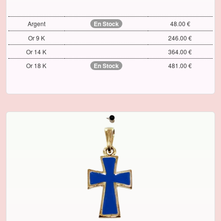
Argent
En Stock
48.00 €
Or 9 K
246.00 €
Or 14 K
364.00 €
Or 18 K
En Stock
481.00 €