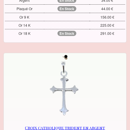
Argent
En Stock
34.00 €
Plaqué Or
En Stock
44.00 €
Or 9 K
156.00 €
Or 14 K
225.00 €
Or 18 K
En Stock
291.00 €
Croix catholique trident en argent