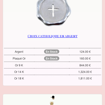
Croix catholique en argent
Argent
En Stock
124.00 €
Plaqué Or
En Stock
160.00 €
Or 9 K
844.00 €
Or 14 K
1,324.00 €
Or 18 K
1,811.00 €