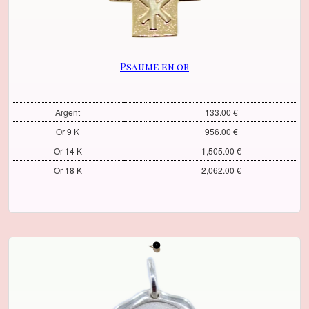
Psaume en or
Argent
133.00 €
Or 9 K
956.00 €
Or 14 K
1,505.00 €
Or 18 K
2,062.00 €