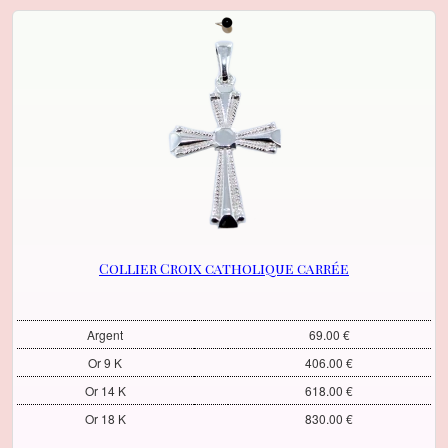
Collier Croix catholique carrée
Argent
69.00 €
Or 9 K
406.00 €
Or 14 K
618.00 €
Or 18 K
830.00 €