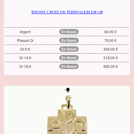
Bijoux Croix de Jérusalem en or
Argent
En Stock
60.00 €
Plaqué Or
En Stock
79.00 €
Or 9 K
En Stock
344.00 €
Or 14 K
En Stock
518.00 €
Or 18 K
En Stock
692.00 €