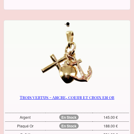
Trois vertus - Ancre, coeur et croix en or
Argent
En Stock
145.00 €
Plaqué Or
En Stock
188.00 €