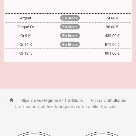
Argent
En Stock
74.00 €
Plaqué Or
En Stock
96.00 €
Or 9 K
En Stock
439.00 €
Or 14 K
En Stock
670.00 €
Or 18 K
901.00 €
Bijoux des Régions et Traditions
Bijoux Catholiques
Croix catholique fine fabriquée par un atelier français