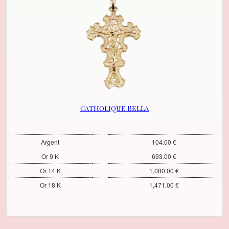
catholique Bella
Argent
104.00 €
Or 9 K
693.00 €
Or 14 K
1,080.00 €
Or 18 K
1,471.00 €