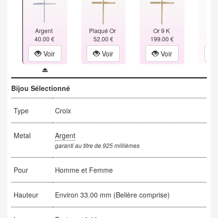
Argent
Plaqué Or
Or 9 K
Or
40.00 €
52.00 €
199.00 €
292
Voir
Voir
Voir
Bijou Sélectionné
Type
Croix
Metal
Argent
garanti au titre de 925 millièmes
Pour
Homme et Femme
Hauteur
Environ 33.00 mm (Belière comprise)