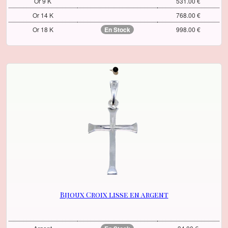
Or 9 K
531.00 €
Or 14 K
768.00 €
Or 18 K
En Stock
998.00 €
Bijoux Croix lisse en argent