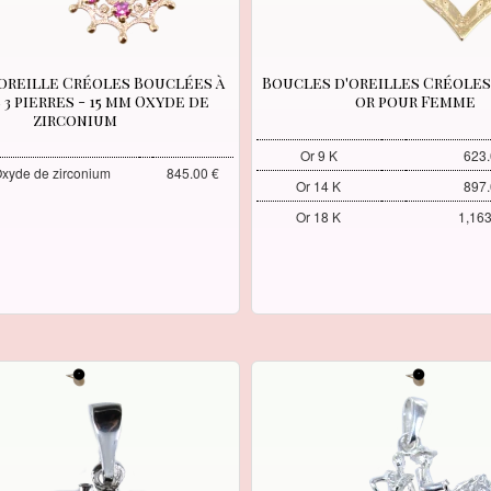
oreille Créoles Bouclées à
Boucles d'oreilles Créoles
3 pierres - 15 mm Oxyde de
or pour Femme
zirconium
Or 9 K
623.
Oxyde de zirconium
845.00 €
Or 14 K
897.
Or 18 K
1,163