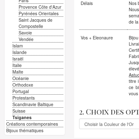
Paris
Délais
Nos b
Provence Côte d'Azur
Nous
Pyrénées Orientales
sema
Saint Jacques de
de la
Compostelle
Savoie
Vos + Eleonaure
Bijou
Vendée
Livra
Islam
Certi
Islande
Fabr
Israël
Jusqu
Italie
élevé
Malte
Astu
Océanie
titre
Orthodoxe
ce b
Portugal
vous 
Protestants
Scandinavie Baltique
2. Choix des op
Suisse
Tsiganes
Créations contemporaines
Bijoux thématiques