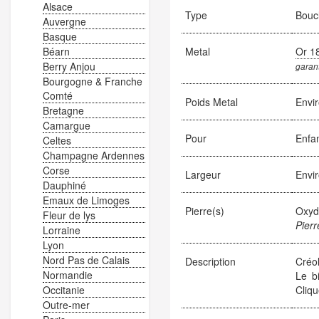
Alsace
Type
Boucl
Auvergne
Basque
Béarn
Metal
Or 1
Berry Anjou
garant
Bourgogne & Franche
Comté
Poids Metal
Envi
Bretagne
Camargue
Pour
Enfa
Celtes
Champagne Ardennes
Corse
Largeur
Envi
Dauphiné
Emaux de Limoges
Pierre(s)
Oxyd
Fleur de lys
Pierr
Lorraine
Lyon
Nord Pas de Calais
Description
Créol
Normandie
Le b
Occitanie
Cliqu
Outre-mer