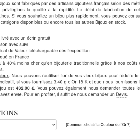
ijoux sont fabriqués par des artisans bijoutiers français selon des mét
 privilégions la qualité à la rapidité. Le délai de fabrication de ce
ines. Si vous souhaitez un bijou plus rapidement, vous pouvez consult
 catégorie disponibles ou encore tous les autres
Bijoux en stock
.
 livré avec un écrin gratuit
ison avec suivi
ficat de Valeur téléchargeable dès l'expédition
iqué en France
'à 40% moins cher qu'en bijouterie traditionnelle grâce à nos coûts 
s.
cieux
: Nous pouvons réutiliser l'or de vos vieux bijoux pour réduire le
 indicatif, si vous fournissez 3.40 g d'Or 18 K et que nous fournissons l
ijou est
432.00 €
. Vous pouvez également nous demander toutes les
avez envie. Pour en profiter, il suffit de nous demander un
Devis
.
tions
[Comment choisir la Couleur de l'Or ?]