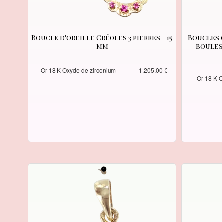
Boucle d'oreille Créoles 3 pierres - 15
Boucles 
mm
boules 
Or 18 K Oxyde de zirconium
1,205.00 €
Or 18 K 