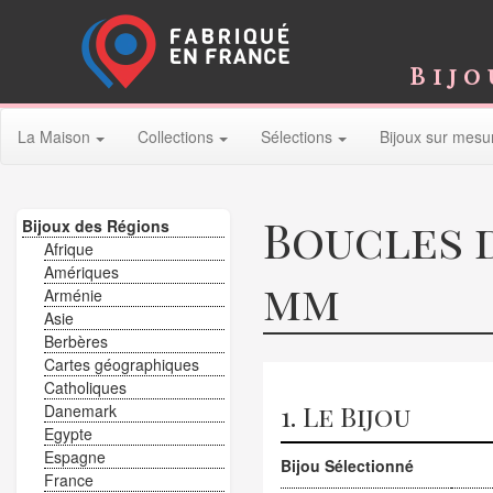
Bijo
La Maison
Collections
Sélections
Bijoux sur mesu
Boucles d
Bijoux des Régions
Afrique
Amériques
mm
Arménie
Asie
Berbères
Cartes géographiques
Catholiques
1. Le Bijou
Danemark
Egypte
Espagne
Bijou Sélectionné
France