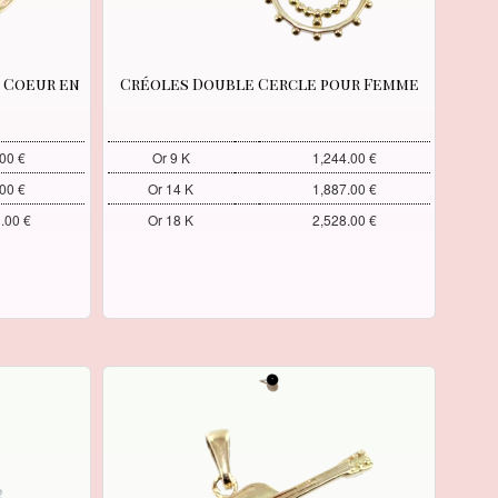
 Coeur en
Créoles Double Cercle pour Femme
00 €
Or 9 K
1,244.00 €
00 €
Or 14 K
1,887.00 €
.00 €
Or 18 K
2,528.00 €