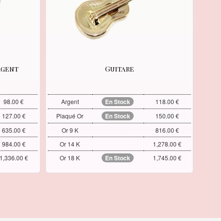
rgent
Guitare
98.00 €
Argent
En Stock
118.00 €
127.00 €
Plaqué Or
En Stock
150.00 €
635.00 €
Or 9 K
816.00 €
984.00 €
Or 14 K
1,278.00 €
1,336.00 €
Or 18 K
En Stock
1,745.00 €