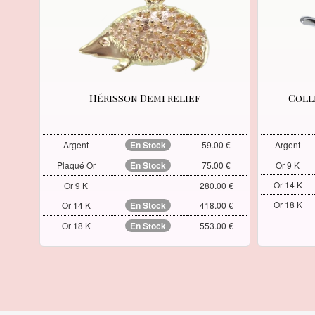
Hérisson Demi relief
Coll
Argent
En Stock
59.00 €
Argent
Plaqué Or
En Stock
75.00 €
Or 9 K
Or 14 K
Or 9 K
280.00 €
Or 18 K
Or 14 K
En Stock
418.00 €
Or 18 K
En Stock
553.00 €