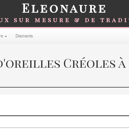
Eleonaure
ux sur mesure & de trad
re
Diamants
'oreilles Créoles à b