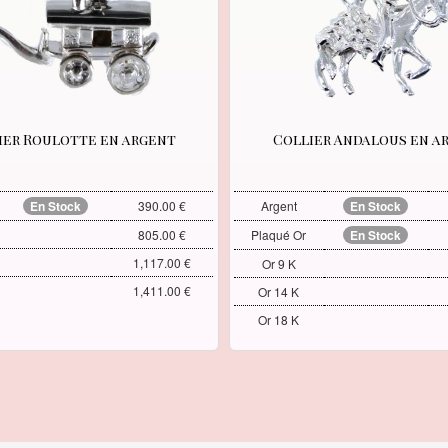
ier Roulotte en argent
Collier Andalous en a
En Stock
390.00 €
Argent
En Stock
805.00 €
Plaqué Or
En Stock
1,117.00 €
Or 9 K
1,411.00 €
Or 14 K
Or 18 K