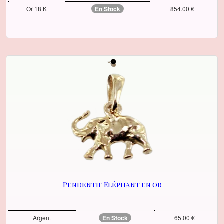
Or 18 K
En Stock
854.00 €
Pendentif Eléphant en or
Argent
En Stock
65.00 €