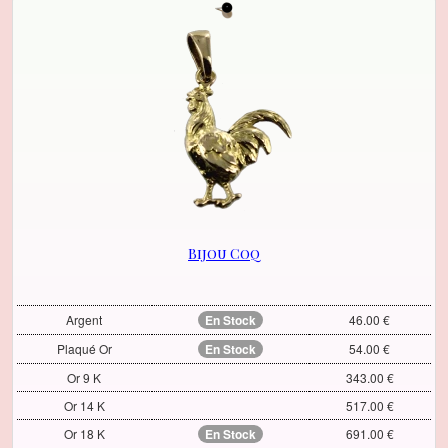
Bijou Coq
Argent
En Stock
46.00 €
Plaqué Or
En Stock
54.00 €
Or 9 K
343.00 €
Or 14 K
517.00 €
Or 18 K
En Stock
691.00 €