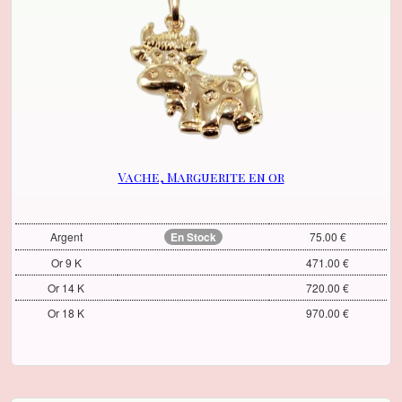
Vache, Marguerite en or
Argent
En Stock
75.00 €
Or 9 K
471.00 €
Or 14 K
720.00 €
Or 18 K
970.00 €