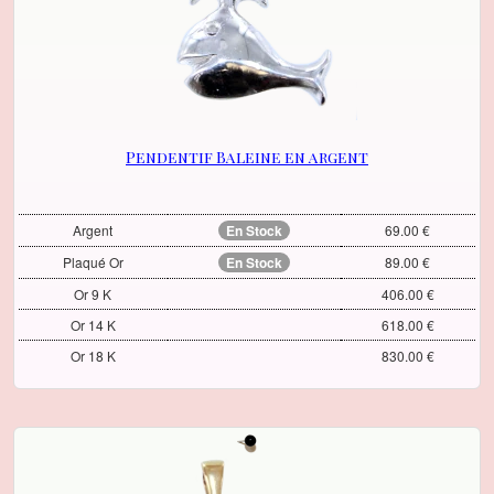
Pendentif Baleine en argent
Argent
En Stock
69.00 €
Plaqué Or
En Stock
89.00 €
Or 9 K
406.00 €
Or 14 K
618.00 €
Or 18 K
830.00 €