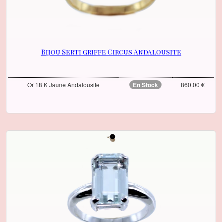
Bijou Serti griffe Circus Andalousite
Or 18 K Jaune Andalousite
En Stock
860.00 €