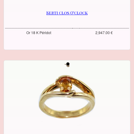
Serti clos O'clock
Or 18 K Péridot
2,947.00 €