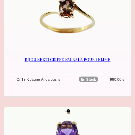
Bijou Serti griffe Falbala pour Femme
Or 18 K Jaune Andalousite
En Stock
990.00 €