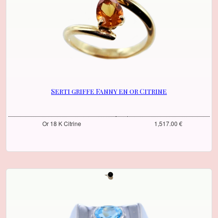
Serti griffe Fanny en or Citrine
Or 18 K Citrine
1,517.00 €