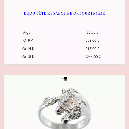
Bijou Tête et Sabot en or pour Femme
Argent
92.00 €
Or 9 K
593.00 €
Or 14 K
917.00 €
Or 18 K
1,244.00 €