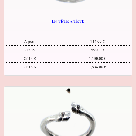
En tête à tête
Argent
114.00 €
Or 9 K
768.00 €
Or 14 K
1,199.00 €
Or 18 K
1,634.00 €