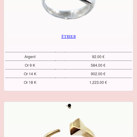
Etrier
Argent
92.00 €
Or 9 K
584.00 €
Or 14 K
902.00 €
Or 18 K
1,223.00 €