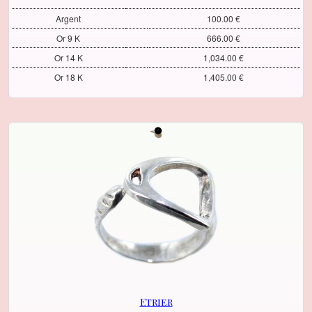
Argent
100.00 €
Or 9 K
666.00 €
Or 14 K
1,034.00 €
Or 18 K
1,405.00 €
Etrier