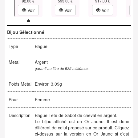
92.00 €
593.00 €
917.00 €
1,24
Voir
Voir
Voir
Bijou Sélectionné
Type
Bague
Metal
Argent
garanti au titre de 925 millièmes
Poids Metal
Environ 3.09g
Pour
Femme
Description
Bague Tête de Sabot de cheval en argent.
Le bijou affiché est en Or Jaune. Il est donc
différent de celui proposé sur ce produit. Cliquez
ci-dessus sur la version en Or Jaune si c'est