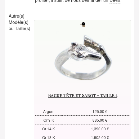
profiter, il suffit de nous demander un
Devis
.
Autre(s)
Modèle(s)
ou Taille(s)
Bague Tête et Sabot - Taille 2
Argent
125.00 €
Or 9 K
885.00 €
Or 14 K
1,390.00 €
Or 18 K
1,902.00 €