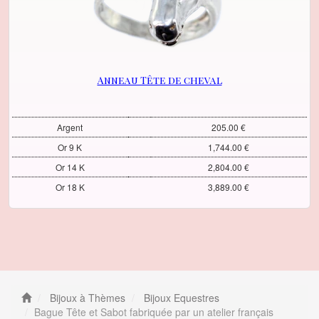
Anneau Tête de cheval
Argent
205.00 €
Or 9 K
1,744.00 €
Or 14 K
2,804.00 €
Or 18 K
3,889.00 €
Bijoux à Thèmes
Bijoux Equestres
Bague Tête et Sabot fabriquée par un atelier français