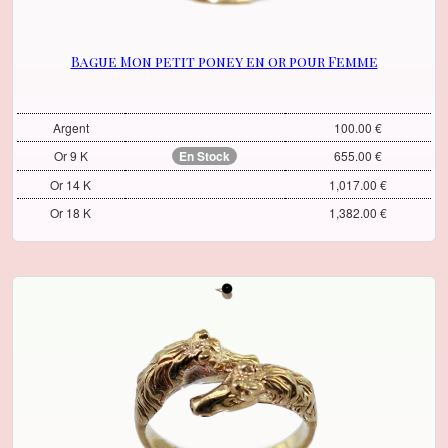
Bague Mon petit poney en or pour Femme
Argent
100.00 €
Or 9 K
En Stock
655.00 €
Or 14 K
1,017.00 €
Or 18 K
1,382.00 €