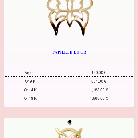
Papillon en or
Argent
140.00 €
Or 9 K
801.00 €
Or 14 K
1,188.00 €
Or 18 K
1,569.00 €