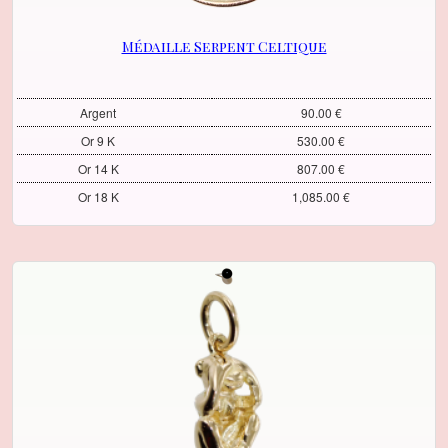
Médaille Serpent Celtique
Argent
90.00 €
Or 9 K
530.00 €
Or 14 K
807.00 €
Or 18 K
1,085.00 €