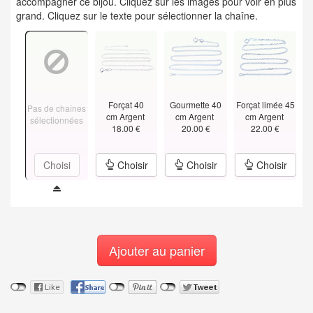
accompagner ce bijou. Cliquez sur les images pour voir en plus
grand. Cliquez sur le texte pour sélectionner la chaîne.
Forçat 40
Gourmette 40
Forçat limée 45
Pas de chaînes
cm Argent
cm Argent
cm Argent
sélectionnées
18.00 €
20.00 €
22.00 €
Choisi
Choisir
Choisir
Choisir
Ajouter au panier