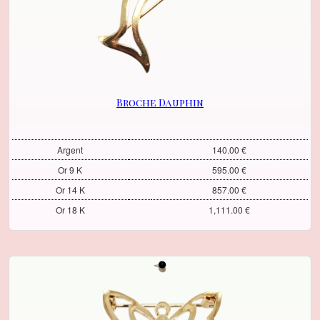
Broche Dauphin
Argent
140.00 €
Or 9 K
595.00 €
Or 14 K
857.00 €
Or 18 K
1,111.00 €