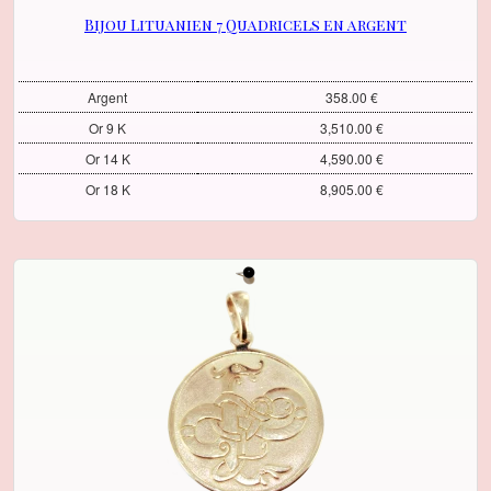
Bijou Lituanien 7 Quadricels en argent
Argent
358.00 €
Or 9 K
3,510.00 €
Or 14 K
4,590.00 €
Or 18 K
8,905.00 €