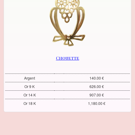
Chouette
Argent
140.00 €
Or 9 K
626.00 €
Or 14 K
907.00 €
Or 18 K
1,180.00 €