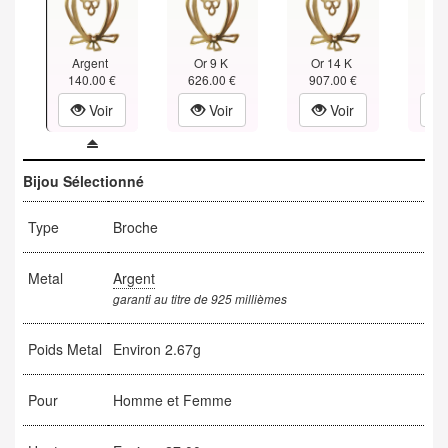
Argent
Or 9 K
Or 14 K
Or
140.00 €
626.00 €
907.00 €
1,18
Voir
Voir
Voir
Bijou Sélectionné
Type
Broche
Metal
Argent
garanti au titre de 925 millièmes
Poids Metal
Environ 2.67g
Pour
Homme et Femme