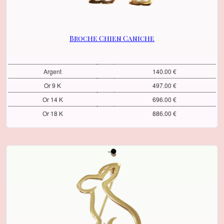
Broche Chien Caniche
Argent
140.00 €
Or 9 K
497.00 €
Or 14 K
696.00 €
Or 18 K
886.00 €