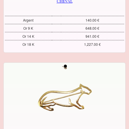
Cheval
Argent
140.00 €
Or 9 K
648.00 €
Or 14 K
941.00 €
Or 18 K
1,227.00 €