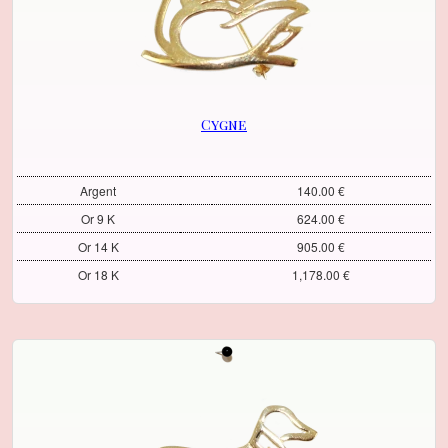
Cygne
Argent
140.00 €
Or 9 K
624.00 €
Or 14 K
905.00 €
Or 18 K
1,178.00 €