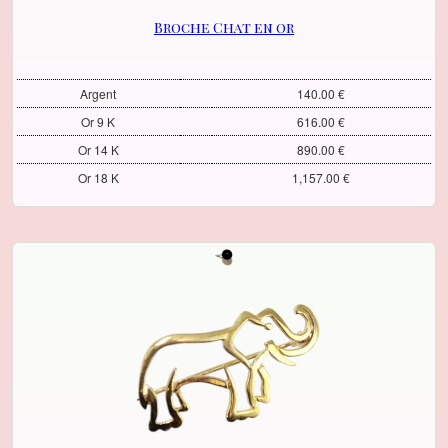
Broche Chat en or
Argent
140.00 €
Or 9 K
616.00 €
Or 14 K
890.00 €
Or 18 K
1,157.00 €