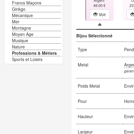
Argent
O
Francs Maçons
46.00 €
23
Ginkgo
Voir
Mécanique
Mer
Montagne
Moyen Age
Bijou Sélectionné
Musique
Nature
Type
Pend
Professions & Métiers
Sports et Loisirs
Metal
Arge
garant
Poids Metal
Envi
Pour
Hom
Hauteur
Envi
Largeur
Envi