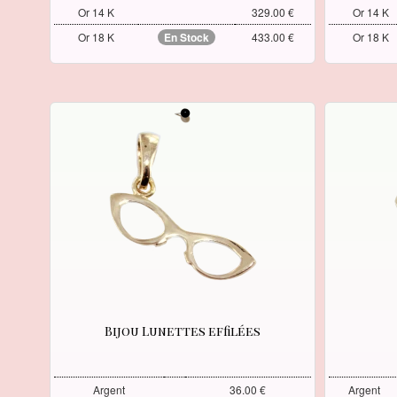
Or 14 K
329.00 €
Or 14 K
Or 18 K
En Stock
433.00 €
Or 18 K
Bijou Lunettes effilées
Argent
36.00 €
Argent