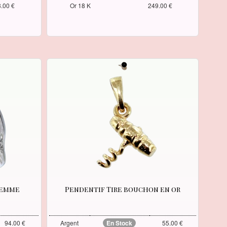
.00 €
Or 18 K
249.00 €
Femme
Pendentif Tire bouchon en or
94.00 €
Argent
En Stock
55.00 €