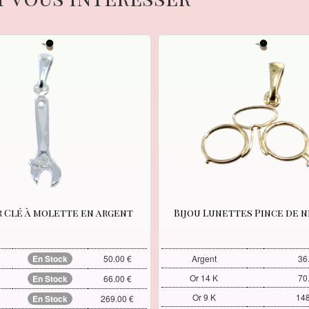
r Clé à molette en argent
Bijou Lunettes Pince de n
En Stock
50.00 €
Argent
36
Or 14 K
70
En Stock
66.00 €
Or 9 K
148
En Stock
269.00 €