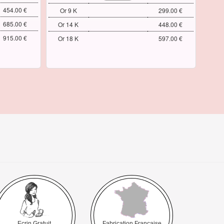
454.00 €
Or 9 K
299.00 €
685.00 €
Or 14 K
448.00 €
915.00 €
Or 18 K
597.00 €
Ecrin Gratuit
Fabrication Française