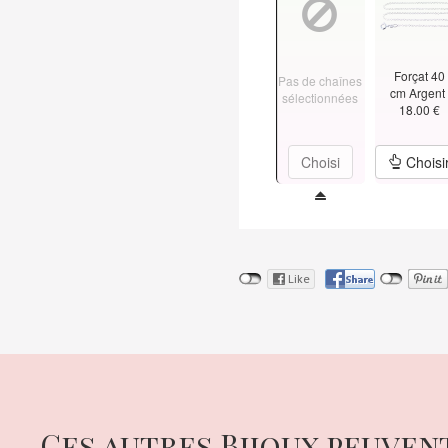
Forçat 40
Pas de chaînes
cm Argen
sélectionnées
18.00 €
Choisi
Choisi
Ces autres Bijoux peuven