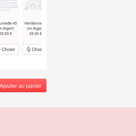
urmette 45
Vénitienne 45
Figaro 45 cm -
Alternée Boules
Vénitienne 5
m Argent
cm Argent
1.5mm Argent
Bâtons
cm - T
25.00 €
25.00 €
25.00 €
45cm Argent
1.5mm Argen
29.00 €
39.00 €
Choisir
Choisir
Choisir
Choisir
Choisir
Ajouter au panier