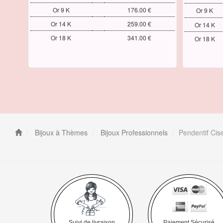
Or 9 K
176.00 €
Or 9 K
Or 14 K
259.00 €
Or 14 K
Or 18 K
341.00 €
Or 18 K
Bijoux à Thèmes
Bijoux Professionnels
Pendentif Cise
Suivi de livraison
Paiement Sécurisé