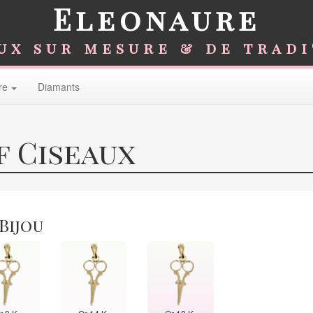
Eleonaure
ux sur mesure & de trad
re
Diamants
f Ciseaux
 Bijou