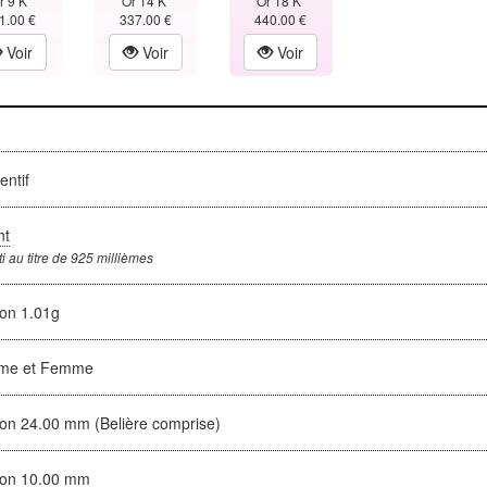
r 9 K
Or 14 K
Or 18 K
1.00 €
337.00 €
440.00 €
Voir
Voir
Voir
entif
nt
i au titre de 925 millièmes
ron 1.01g
me et Femme
ron 24.00 mm (Belière comprise)
ron 10.00 mm