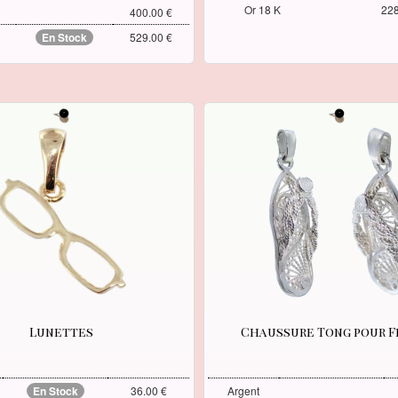
Or 18 K
228
400.00 €
En Stock
529.00 €
Lunettes
Chaussure Tong pour 
En Stock
36.00 €
Argent