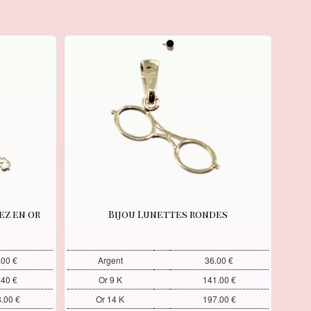
ez en or
Bijou Lunettes rondes
.00 €
Argent
36.00 €
.40 €
Or 9 K
141.00 €
.00 €
Or 14 K
197.00 €