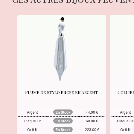
Plume de stylo encre en argent
Collie
Argent
En Stock
44.00 €
Argent
Plaqué Or
En Stock
60.00 €
Plaqué Or
Or 9 K
En Stock
223.00 €
Or 9 K