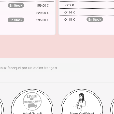
Or 9 K
En Stock
159.00 €
Or 14 K
229.00 €
Or 18 K
En Stock
En Stock
295.00 €
aux fabriqué par un atelier français
Achat Garanti
Bijoux Certifiés et