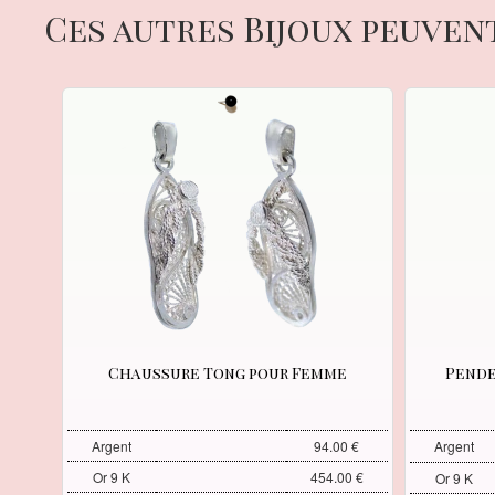
Ces autres Bijoux peuven
Chaussure Tong pour Femme
Pende
Argent
94.00 €
Argent
Or 9 K
454.00 €
Or 9 K