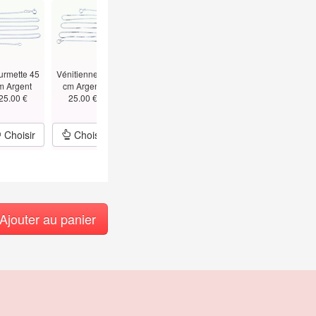
urmette 45
Vénitienne 45
Figaro 45 cm -
Alternée Boules
Vénitienne 5
m Argent
cm Argent
1.5mm Argent
Bâtons
cm - T
25.00 €
25.00 €
25.00 €
45cm Argent
1.5mm Argen
29.00 €
39.00 €
Choisir
Choisir
Choisir
Choisir
Choisir
Ajouter au panier