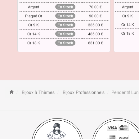
Argent
En Stock
70.00 €
Argent
Plaqué Or
En Stock
90.00 €
Or 9 K
Or 14 K
Or 9 K
En Stock
335.00 €
Or 18 K
Or 14 K
En Stock
485.00 €
Or 18 K
En Stock
631.00 €
Bijoux à Thèmes
Bijoux Professionnels
Pendentif Lune