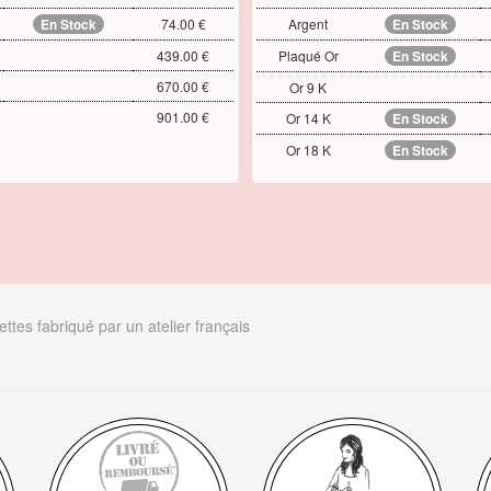
En Stock
74.00 €
Argent
En Stock
439.00 €
Plaqué Or
En Stock
670.00 €
Or 9 K
901.00 €
Or 14 K
En Stock
Or 18 K
En Stock
ttes fabriqué par un atelier français