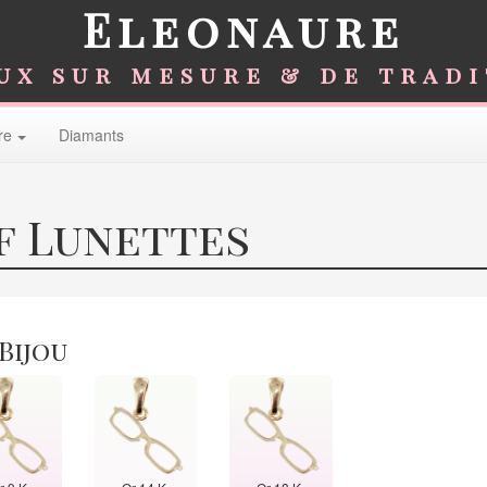
Eleonaure
ux sur mesure & de trad
re
Diamants
f Lunettes
 Bijou