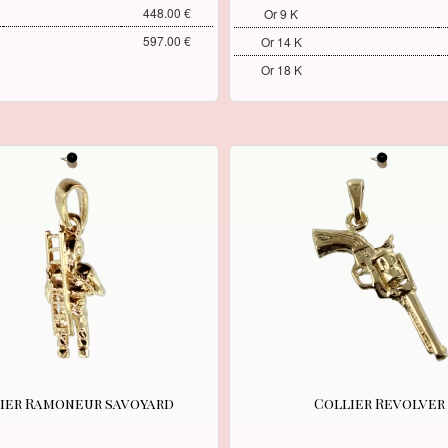
448.00 €
Or 9 K
597.00 €
Or 14 K
Or 18 K
ier Ramoneur savoyard
Collier Revolver