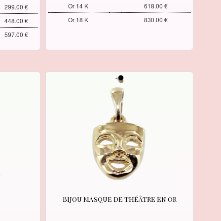
Or 14 K
618.00 €
299.00 €
Or 18 K
830.00 €
448.00 €
597.00 €
Bijou Masque de théâtre en or