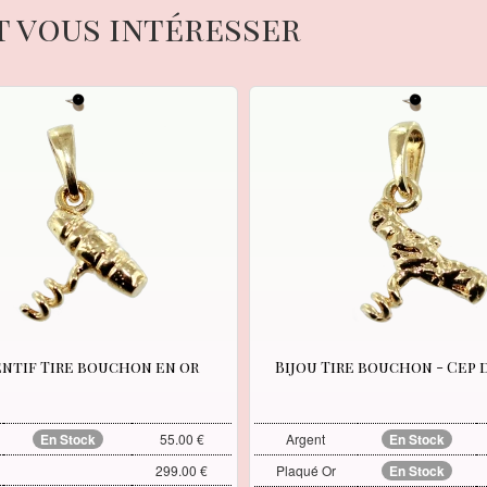
t vous intéresser
ntif Tire bouchon en or
Bijou Tire bouchon - Cep 
En Stock
55.00 €
Argent
En Stock
299.00 €
Plaqué Or
En Stock