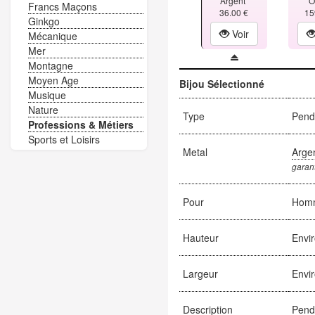
Argent
O
Francs Maçons
36.00 €
15
Ginkgo
Voir
Mécanique
Mer
Montagne
Moyen Age
Bijou Sélectionné
Musique
Nature
Type
Pend
Professions & Métiers
Sports et Loisirs
Metal
Arge
garant
Pour
Hom
Hauteur
Envi
Largeur
Envi
Description
Pende