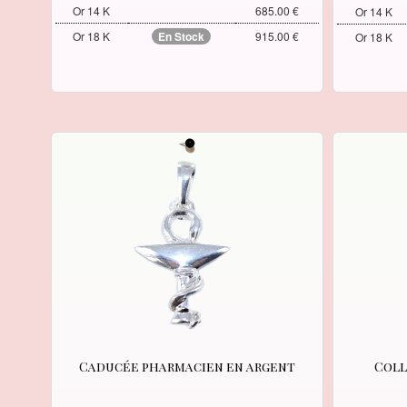
Or 14 K
685.00 €
Or 14 K
Or 18 K
En Stock
915.00 €
Or 18 K
Caducée pharmacien en argent
Coll