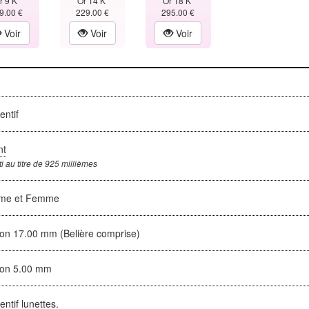
r 9 K
Or 14 K
Or 18 K
9.00 €
229.00 €
295.00 €
Voir
Voir
Voir
entif
nt
i au titre de 925 millièmes
me et Femme
ron 17.00 mm (Belière comprise)
ron 5.00 mm
ntif lunettes.