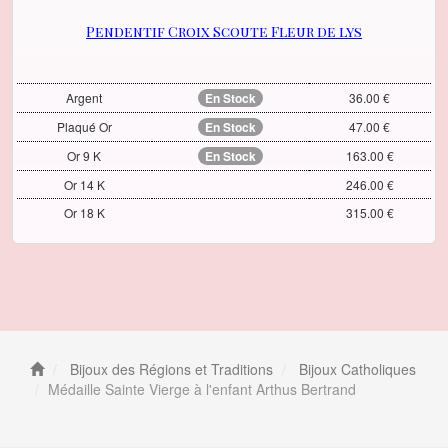
Pendentif Croix Scoute Fleur de lys
Argent
En Stock
36.00 €
Plaqué Or
En Stock
47.00 €
Or 9 K
En Stock
163.00 €
Or 14 K
246.00 €
Or 18 K
315.00 €
Bijoux des Régions et Traditions
Bijoux Catholiques
Médaille Sainte Vierge à l'enfant Arthus Bertrand