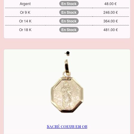
Argent
En Stock
48.00 €
Or 9 K
En Stock
246.00 €
Or 14 K
En Stock
364.00 €
Or 18 K
En Stock
481.00 €
Sacré coeur en or