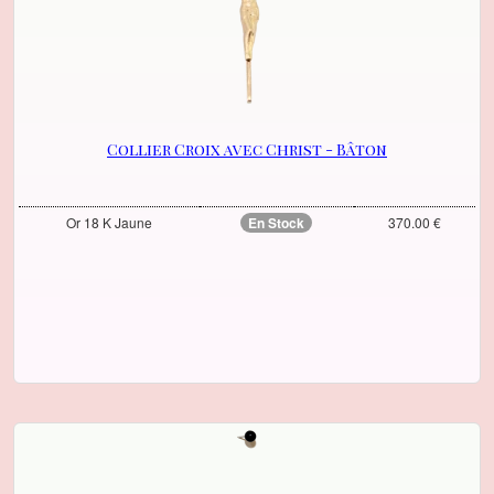
Collier Croix avec Christ - Bâton
Or 18 K Jaune
En Stock
370.00 €