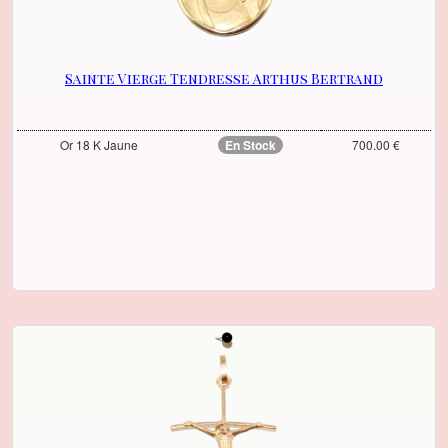
Sainte Vierge Tendresse Arthus Bertrand
Or 18 K Jaune
En Stock
700.00 €