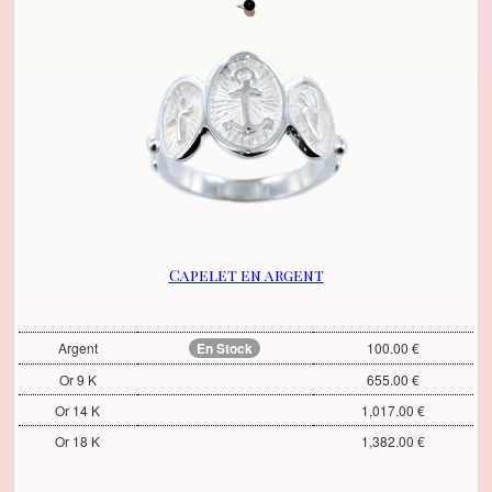
Capelet en argent
Argent
En Stock
100.00 €
Or 9 K
655.00 €
Or 14 K
1,017.00 €
Or 18 K
1,382.00 €