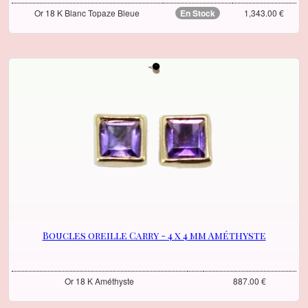
Or 18 K Blanc Topaze Bleue
En Stock
1,343.00 €
Boucles oreille Carry - 4 x 4 mm Améthyste
Or 18 K Améthyste
887.00 €