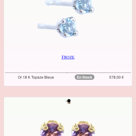
Froze
Or 18 K Topaze Bleue
En Stock
578.00 €