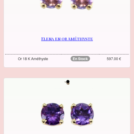
Elena en or Améthyste
Or 18 K Améthyste
En Stock
597.00 €