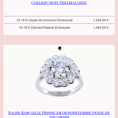
Collier Croix Thelmalaude
Or 18 K Oxyde de zirconium Emeraude
1,294.00 €
Or 18 K Diamant Naturel Emeraude
1,464.00 €
Bague fiançaille Prusse en or pour Femme Oxyde de
zirconium