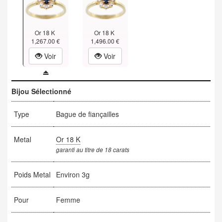
Or 18 K
Or 18 K
1,267.00 €
1,496.00 €
Voir
Voir
Bijou Sélectionné
Type
Bague de fiançailles
Metal
Or 18 K
garanti au titre de 18 carats
Poids Metal
Environ 3g
Pour
Femme