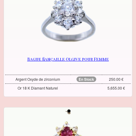
Bague fiançaille Olgive pour Femme
Argent Oxyde de zirconium
En Stock
250.00 €
Or 18 K Diamant Naturel
5,655.00 €