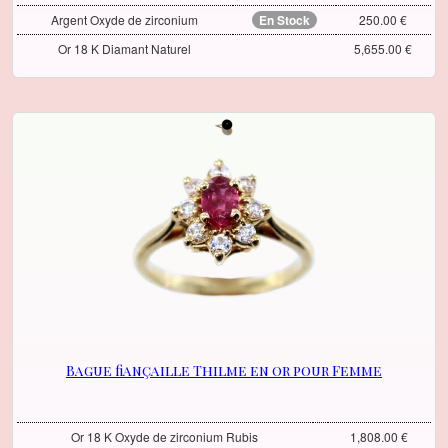
Argent Oxyde de zirconium
En Stock
250.00 €
Or 18 K Diamant Naturel
5,655.00 €
Bague fiançaille Thilme en or pour Femme
Or 18 K Oxyde de zirconium Rubis
1,808.00 €