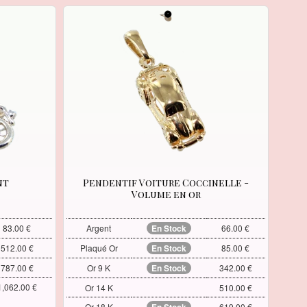
nt
Pendentif Voiture Coccinelle -
Volume en or
83.00 €
Argent
En Stock
66.00 €
512.00 €
Plaqué Or
En Stock
85.00 €
787.00 €
Or 9 K
En Stock
342.00 €
1,062.00 €
Or 14 K
510.00 €
Or 18 K
619.00 €