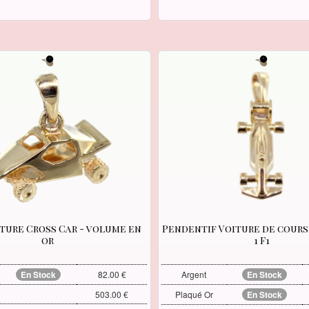
iture Cross Car - volume en
Pendentif Voiture de cour
or
1 F1
En Stock
82.00 €
Argent
En Stock
503.00 €
Plaqué Or
En Stock