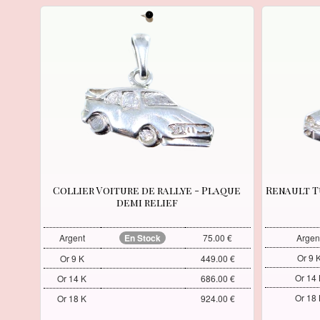
Collier Voiture de rallye - Plaque
Renault T
demi relief
Argent
En Stock
75.00 €
Argen
Or 9 
Or 9 K
449.00 €
Or 14 
Or 14 K
686.00 €
Or 18 
Or 18 K
924.00 €