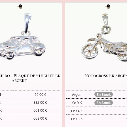
urbo - Plaque demi relief en
Motocross en arge
argent
t
60.00 €
Argent
En Stock
K
332.00 €
Or 9 K
En Stock
K
501.00 €
Or 14 K
K
668.00 €
Or 18 K