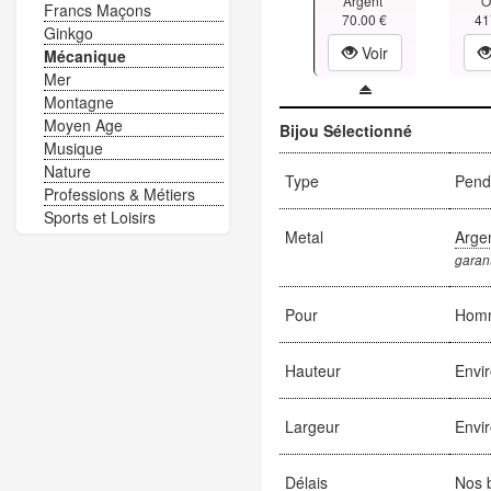
Argent
O
Francs Maçons
70.00 €
41
Ginkgo
Voir
Mécanique
Mer
Montagne
Moyen Age
Bijou Sélectionné
Musique
Nature
Type
Pend
Professions & Métiers
Sports et Loisirs
Metal
Arge
garant
Pour
Hom
Hauteur
Envi
Largeur
Envi
Délais
Nos b