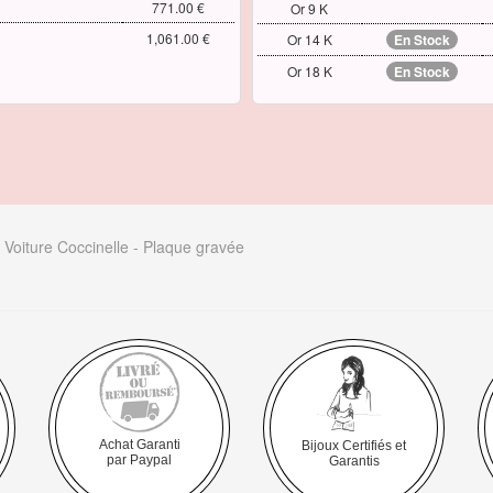
771.00 €
Or 9 K
1,061.00 €
Or 14 K
En Stock
Or 18 K
En Stock
 Voiture Coccinelle - Plaque gravée
Achat Garanti
Bijoux Certifiés et
par Paypal
Garantis