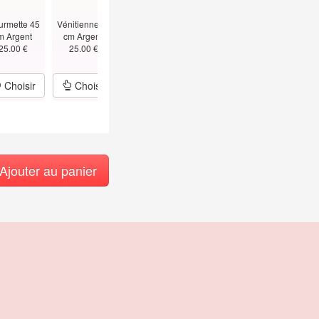
urmette 45
Vénitienne 45
Figaro 45 cm -
Alternée Boules
Vénitienne 5
m Argent
cm Argent
1.5mm Argent
Bâtons
cm - T
25.00 €
25.00 €
25.00 €
45cm Argent
1.5mm Argen
29.00 €
39.00 €
Choisir
Choisir
Choisir
Choisir
Choisir
Ajouter au panier