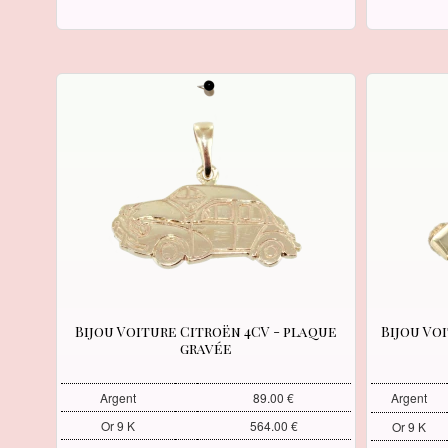
Bijou Voiture Citroën 4CV - plaque
Bijou Vo
gravée
Argent
89.00 €
Argent
Or 9 K
564.00 €
Or 9 K