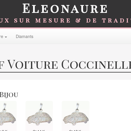
Eleonaure
ux sur mesure & de trad
re
Diamants
f Voiture Coccinelle
 Bijou