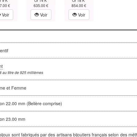
r 9 K
Or 14 K
Or 18 K
7.00 €
635.00 €
854.00 €
Voir
Voir
Voir
entif
nt
i au titre de 925 millièmes
me et Femme
ron 22.00 mm (Belière comprise)
ron 23.00 mm
ijoux sont fabriqués par des artisans bijoutiers français selon des mét