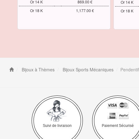
Or 14 K
869.00 €
Or 14 K
Or 18 K
1,177.00 €
Or 18 K
Bijoux à Thèmes
Bijoux Sports Mécaniques
Pendentif
Suivi de livraison
Paiement Sécurisé