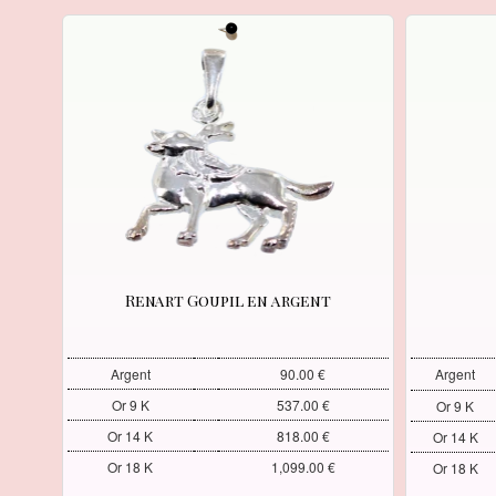
Renart Goupil en argent
Argent
90.00 €
Argent
Or 9 K
537.00 €
Or 9 K
Or 14 K
818.00 €
Or 14 K
Or 18 K
1,099.00 €
Or 18 K