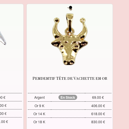
Pendentif Tête de Vachette en or
00 €
Argent
En Stock
69.00 €
00 €
Or 9 K
406.00 €
00 €
Or 14 K
618.00 €
.00 €
Or 18 K
830.00 €