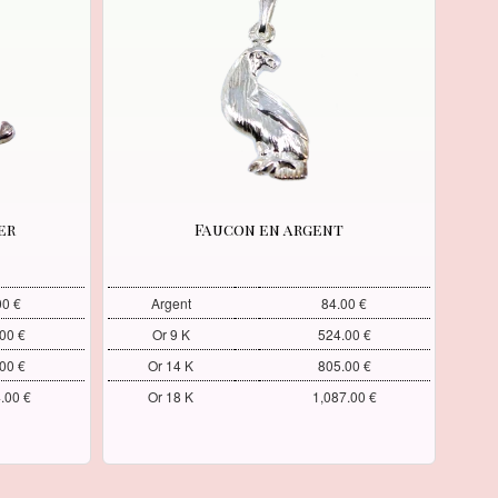
er
Faucon en argent
00 €
Argent
84.00 €
00 €
Or 9 K
524.00 €
00 €
Or 14 K
805.00 €
.00 €
Or 18 K
1,087.00 €