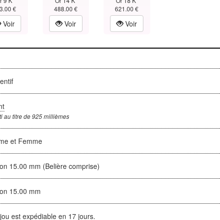
r 9 K
Or 14 K
Or 18 K
3.00 €
488.00 €
621.00 €
Voir
Voir
Voir
entif
nt
i au titre de 925 millièmes
me et Femme
ron 15.00 mm (Belière comprise)
ron 15.00 mm
jou est expédiable en 17 jours.