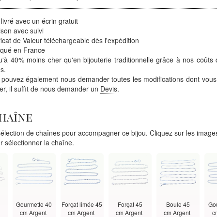
 livré avec un écrin gratuit
ison avec suivi
ficat de Valeur téléchargeable dès l'expédition
iqué en France
'à 40% moins cher qu'en bijouterie traditionnelle grâce à nos coûts 
s.
 pouvez également nous demander toutes les modifications dont vous
ter, il suffit de nous demander un
Devis
.
chaîne
lection de chaînes pour accompagner ce bijou. Cliquez sur les images
r sélectionner la chaîne.
Gourmette 40
Forçat limée 45
Forçat 45
Boule 45
Go
t
cm Argent
cm Argent
cm Argent
cm Argent
c