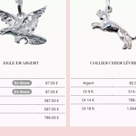
Aigle en argent
Collier Chien Lévri
En Stock
67.00 €
Argent
82.
Or 9 K
514.
En Stock
87.00 €
Or 14 K
788.
387.00 €
Or 18 K
1,064
587.00 €
786.00 €