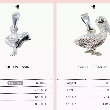
Bijou Poussin
Collier Pélican
En Stock
69.00 €
Argent
80.
Or 9 K
509.
406.00 €
Or 14 K
784.
618.00 €
Or 18 K
1,060
830.00 €