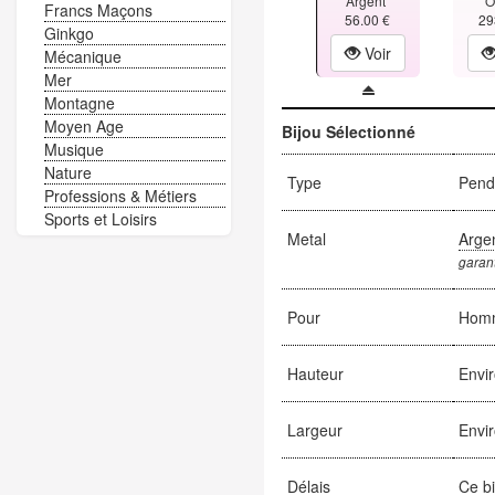
Argent
O
Francs Maçons
56.00 €
29
Ginkgo
Voir
Mécanique
Mer
Montagne
Moyen Age
Bijou Sélectionné
Musique
Nature
Type
Pend
Professions & Métiers
Sports et Loisirs
Metal
Arge
garant
Pour
Hom
Hauteur
Envi
Largeur
Envi
Délais
Ce bi