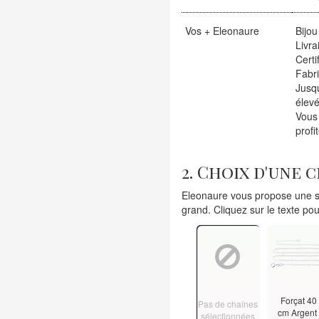
Vos + Eleonaure
Bijou
Livra
Certi
Fabr
Jusqu
élevé
Vous
profi
2. Choix d'une 
Eleonaure vous propose une sé
grand. Cliquez sur le texte pou
Forçat 40
Pas de chaînes
cm Argen
sélectionnées