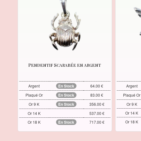
Pendentif Scarabée en argent
Argent
En Stock
64.00 €
Argent
Plaqué Or
En Stock
83.00 €
Plaqué Or
Or 9 K
En Stock
356.00 €
Or 9 K
Or 14 K
Or 14 K
537.00 €
Or 18 K
Or 18 K
En Stock
717.00 €