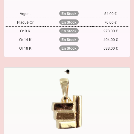
Argent
En Stock
54.00 €
Plaqué Or
En Stock
70.00 €
Or 9 K
En Stock
273.00 €
Or 14 K
En Stock
404.00 €
Or 18 K
En Stock
533.00 €