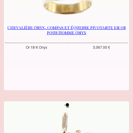
Chevalière Onyx, compas et équerre pivotante en or
pour Homme Onyx
Or 18 K Onyx
3,067.00 €