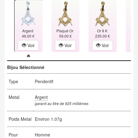
Argent
Plaqué Or
Or 9 K
Or
46.00 €
59.00 €
235.00 €
347
Voir
Voir
Voir
Bijou Sélectionné
Type
Pendentif
Metal
Argent
garanti au titre de 925 millièmes
Poids Metal
Environ 1.07g
Pour
Homme