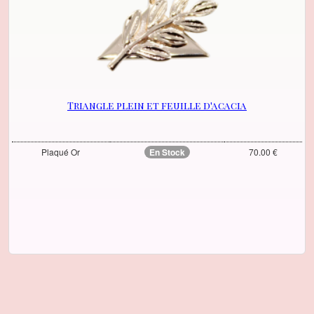
Triangle plein et feuille d'acacia
Plaqué Or
En Stock
70.00 €