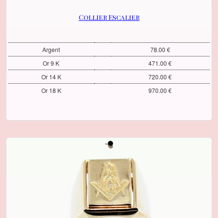
Collier Escalier
Argent
78.00 €
Or 9 K
471.00 €
Or 14 K
720.00 €
Or 18 K
970.00 €