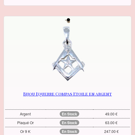
Bijou Equerre Compas Etoile en argent
Argent
En Stock
49.00 €
Plaqué Or
En Stock
63.00 €
Or 9 K
En Stock
247.00 €