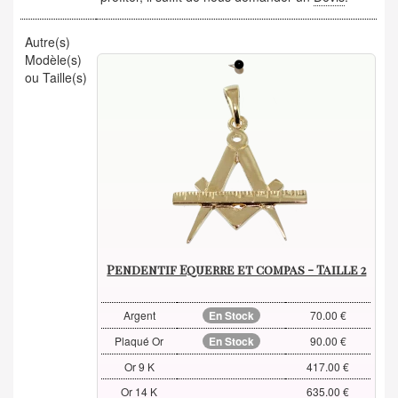
Autre(s)
Modèle(s)
ou Taille(s)
Pendentif Equerre et compas - Taille 2
Argent
En Stock
70.00 €
Plaqué Or
En Stock
90.00 €
Or 9 K
417.00 €
Or 14 K
635.00 €