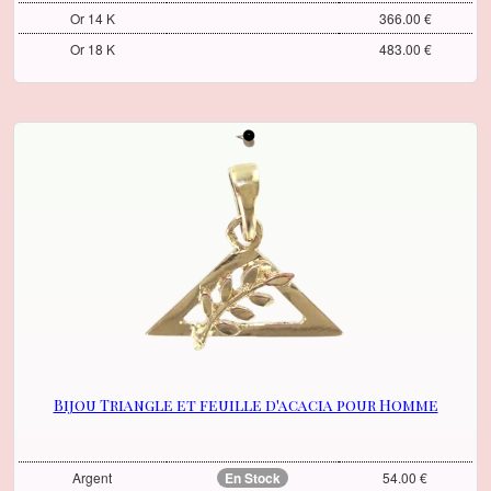
Or 14 K
366.00 €
Or 18 K
483.00 €
Bijou Triangle et feuille d'acacia pour Homme
Argent
En Stock
54.00 €