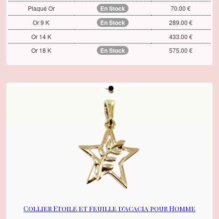
Plaqué Or
En Stock
70.00 €
Or 9 K
En Stock
289.00 €
Or 14 K
433.00 €
Or 18 K
En Stock
575.00 €
Collier Etoile et feuille d'acacia pour Homme