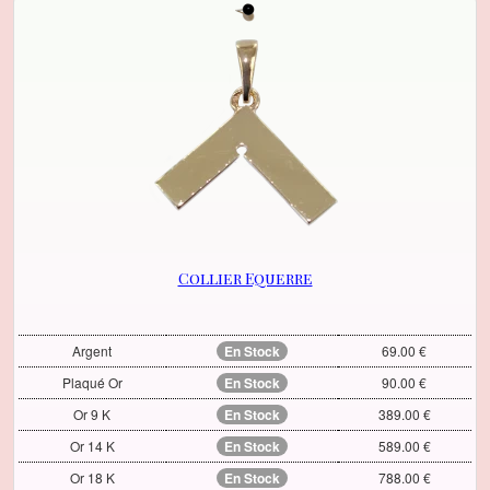
Collier Equerre
Argent
En Stock
69.00 €
Plaqué Or
En Stock
90.00 €
Or 9 K
En Stock
389.00 €
Or 14 K
En Stock
589.00 €
Or 18 K
En Stock
788.00 €