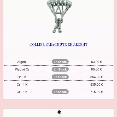
Collier Parachute en argent
Argent
En Stock
63.00 €
Plaqué Or
En Stock
80.00 €
Or 9 K
En Stock
354.00 €
Or 14 K
535.00 €
Or 18 K
En Stock
715.00 €