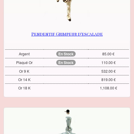
Pendentif Grimpeur d'escalade
Argent
En Stock
85.00 €
Plaqué Or
En Stock
110.00 €
Or 9 K
532.00 €
Or 14 K
819.00 €
Or 18 K
1,108.00 €