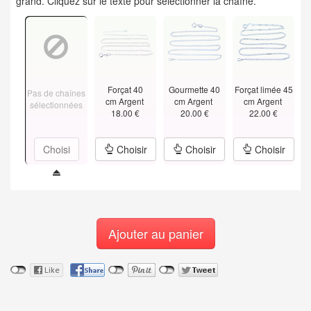
grand. Cliquez sur le texte pour sélectionner la chaîne.
Forçat 40
Gourmette 40
Forçat limée 45
Pas de chaînes
cm Argent
cm Argent
cm Argent
sélectionnées
18.00 €
20.00 €
22.00 €
Choisi
Choisir
Choisir
Choisir
Ajouter au panier