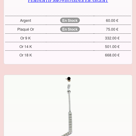
Pendentif Snowboarder en argent
Argent
En Stock
60.00 €
Plaqué Or
En Stock
75.00 €
Or 9 K
332.00 €
Or 14 K
501.00 €
Or 18 K
668.00 €