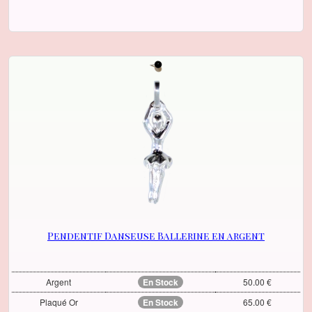
Pendentif Danseuse Ballerine en argent
Argent
En Stock
50.00 €
Plaqué Or
En Stock
65.00 €