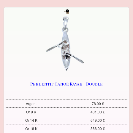
Pendentif Canoë Kayak - Double
Argent
78.00 €
Or 9 K
431.00 €
Or 14 K
649.00 €
Or 18 K
866.00 €