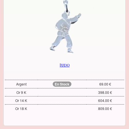
Judo
Argent
En Stock
69.00 €
Or 9 K
398.00 €
Or 14 K
604.00 €
Or 18 K
809.00 €