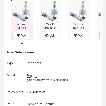
Argent
Or 9 K
Or 14 K
Or
74.00 €
439.00 €
670.00 €
901
Voir
Voir
Voir
Bijou Sélectionné
Type
Pendentif
Metal
Argent
garanti au titre de 925 millièmes
Poids Metal
Environ 2.2g
Pour
Homme et Femme