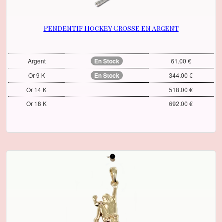
Pendentif Hockey Crosse en argent
Argent
En Stock
61.00 €
Or 9 K
En Stock
344.00 €
Or 14 K
518.00 €
Or 18 K
692.00 €