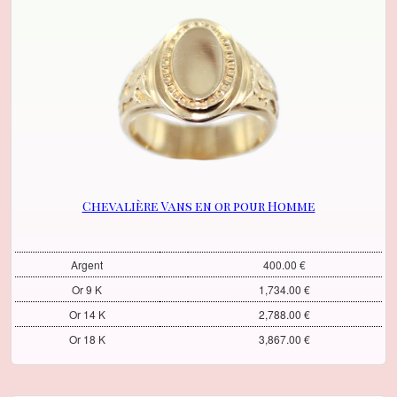
Chevalière Vans en or pour Homme
Argent
400.00 €
Or 9 K
1,734.00 €
Or 14 K
2,788.00 €
Or 18 K
3,867.00 €