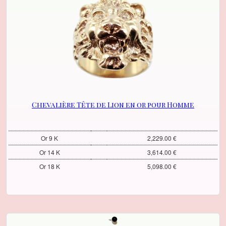
Chevalière Tête de Lion en or pour Homme
Or 9 K
2,229.00 €
Or 14 K
3,614.00 €
Or 18 K
5,098.00 €