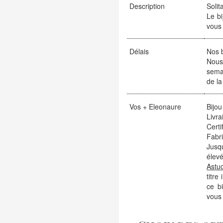
Description
Solit
Le bi
vous 
Délais
Nos b
Nous
sema
de la
Vos + Eleonaure
Bijou
Livra
Certi
Fabr
Jusqu
élevé
Astu
titre
ce b
vous 