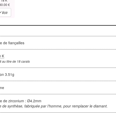
 18 K
80.00 €
Voir
 de fiançailles
8 K
i au titre de 18 carats
ron 3.51g
me
e de zirconium : Ø4.2mm
e de synthèse, fabriquée par l'homme, pour remplacer le diamant.