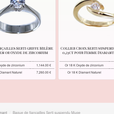
nçailles Serti griffe Milène
Collier Croix Serti suspen
 en or Oxyde de zirconium
0,23ct pour Femme Diaman
xyde de zirconium
1,144.00 €
Or 18 K Oxyde de zirconium
 Diamant Naturel
7,260.00 €
Or 18 K Diamant Naturel
amant
Bague de fiançailles Serti suspendu Muge