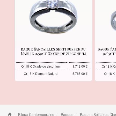
Bague fiançailles Serti suspendu
Bague fia
Marlie 0,50ct Oxyde de zirconium
0,65ct
Or 18 K Oxyde de zirconium
1,713.00 €
Or 18 K O
Or 18 K Diamant Naturel
5,765.00 €
Or 18 K
Bijoux Contemporains
Bagues
Bagues Solitaires Di