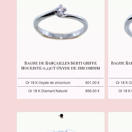
Bague de fiançailles Serti griffe
Bague fia
Noceiste 0,13ct Oxyde de zirconium
Or 18 K Oxyde de zirconium
601.00 €
Or 18 K O
Or 18 K Diamant Naturel
856.00 €
Or 18 K