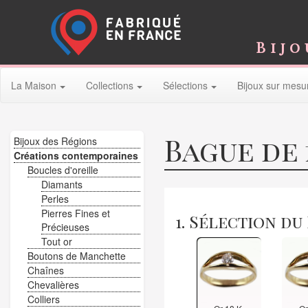
Bijo
La Maison
Collections
Sélections
Bijoux sur mesu
Bague de 
Bijoux des Régions
Créations contemporaines
Boucles d'oreille
Diamants
Perles
Pierres Fines et
1. Sélection du
Précieuses
Tout or
Boutons de Manchette
Chaînes
Chevalières
Colliers