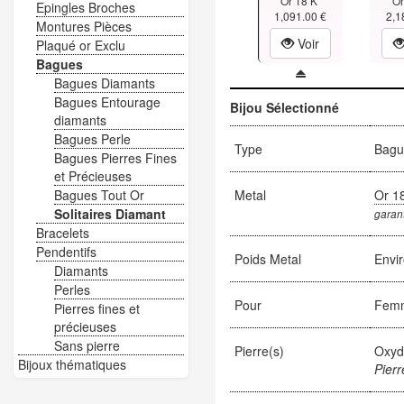
Or 18 K
Or
Epingles Broches
1,091.00 €
2,1
Montures Pièces
Voir
Plaqué or Exclu
Bagues
Bagues Diamants
Bagues Entourage
Bijou Sélectionné
diamants
Bagues Perle
Type
Bague
Bagues Pierres Fines
et Précieuses
Bagues Tout Or
Metal
Or 1
Solitaires Diamant
garant
Bracelets
Pendentifs
Poids Metal
Envi
Diamants
Perles
Pour
Fem
Pierres fines et
précieuses
Sans pierre
Pierre(s)
Oxyd
Bijoux thématiques
Pierr