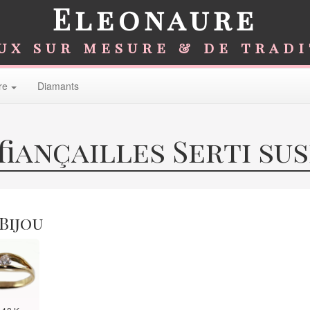
Eleonaure
ux sur mesure & de trad
re
Diamants
fiançailles Serti s
 Bijou