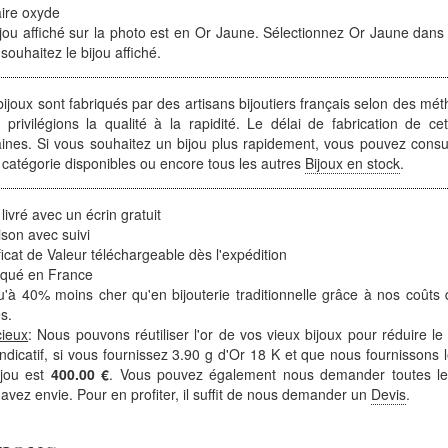
aire oxyde
jou affiché sur la photo est en Or Jaune. Sélectionnez Or Jaune dans l
souhaitez le bijou affiché.
ijoux sont fabriqués par des artisans bijoutiers français selon des mét
 privilégions la qualité à la rapidité. Le délai de fabrication de ce
ines. Si vous souhaitez un bijou plus rapidement, vous pouvez consult
 catégorie disponibles ou encore tous les autres
Bijoux en stock
.
 livré avec un écrin gratuit
ison avec suivi
ficat de Valeur téléchargeable dès l'expédition
iqué en France
'à 40% moins cher qu'en bijouterie traditionnelle grâce à nos coûts 
s.
cieux
: Nous pouvons réutiliser l'or de vos vieux bijoux pour réduire le
 indicatif, si vous fournissez 3.90 g d'Or 18 K et que nous fournissons l
ijou est
400.00 €
. Vous pouvez également nous demander toutes les
avez envie. Pour en profiter, il suffit de nous demander un
Devis
.