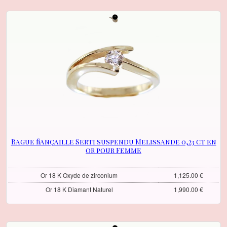
Bague fiançaille Serti suspendu Melissande 0,23 ct en
or pour Femme
Or 18 K Oxyde de zirconium
1,125.00 €
Or 18 K Diamant Naturel
1,990.00 €