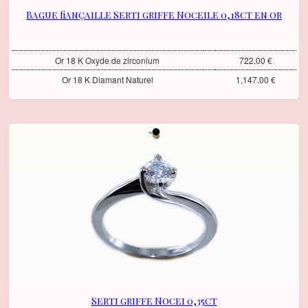
Bague fiançaille Serti griffe Noceile 0,18ct en or
Or 18 K Oxyde de zirconium
722.00 €
Or 18 K Diamant Naturel
1,147.00 €
Serti griffe Nocei 0,35ct