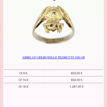
Anneau Grenouille Reinette en or
Or 9 K
603.00 €
Or 14 K
934.00 €
Or 18 K
1,267.00 €