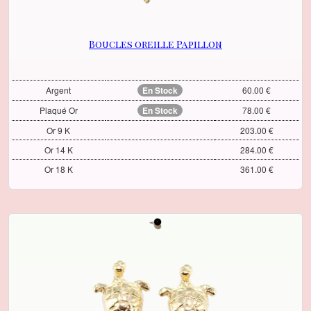
Boucles oreille Papillon
Argent
En Stock
60.00 €
Plaqué Or
En Stock
78.00 €
Or 9 K
203.00 €
Or 14 K
284.00 €
Or 18 K
361.00 €