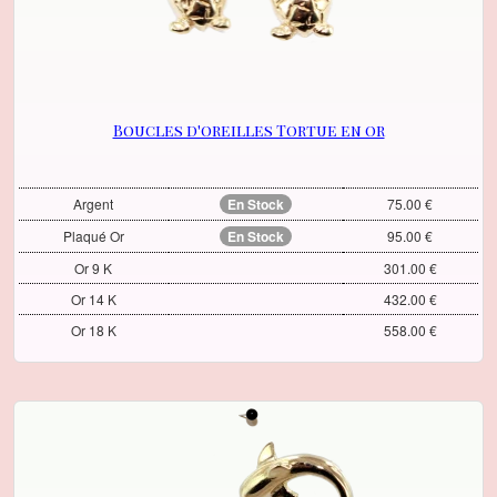
Boucles d'oreilles Tortue en or
Argent
En Stock
75.00 €
Plaqué Or
En Stock
95.00 €
Or 9 K
301.00 €
Or 14 K
432.00 €
Or 18 K
558.00 €