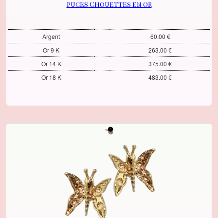
puces Chouettes en or
Argent
60.00 €
Or 9 K
263.00 €
Or 14 K
375.00 €
Or 18 K
483.00 €