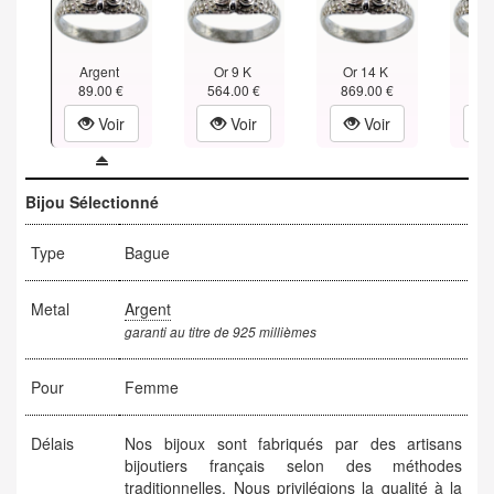
Argent
Or 9 K
Or 14 K
Or
89.00 €
564.00 €
869.00 €
1,17
Voir
Voir
Voir
Bijou Sélectionné
Type
Bague
Metal
Argent
garanti au titre de 925 millièmes
Pour
Femme
Délais
Nos bijoux sont fabriqués par des artisans
bijoutiers français selon des méthodes
traditionnelles. Nous privilégions la qualité à la