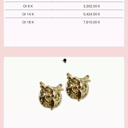
Or 9 K
3,302.00 €
Or 14 K
5,424.00 €
Or 18 K
7,610.00 €