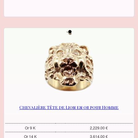
Chevalière Tête de Lion en or pour Homme
Or 9 K
2,229.00 €
Or 14 K
3,614.00 €