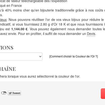
ficat de Valeur téléchargeable dès l'expédition
iqué en France
'à 40% moins cher qu'en bijouterie traditionnelle grâce à nos coûts 
s.
cieux
: Nous pouvons réutiliser l'or de vos vieux bijoux pour réduire le
 indicatif, si vous fournissez 2.80 g d'Or 18 K et que nous fournissons l
ijou est
1,144.00 €
. Vous pouvez également nous demander toutes le
avez envie. Pour en profiter, il suffit de nous demander un
Devis
.
tions
[Comment choisir la Couleur de l'Or ?]
chaîne
chera lorsque vous aurez sélectionné la couleur de l'or.