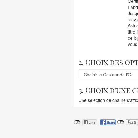
Certi
Fabr
Jusqu
élevé
Astu
titre
ce b
vous 
2. Choix des op
3. Choix d'une 
Une sélection de chaîne s'affi