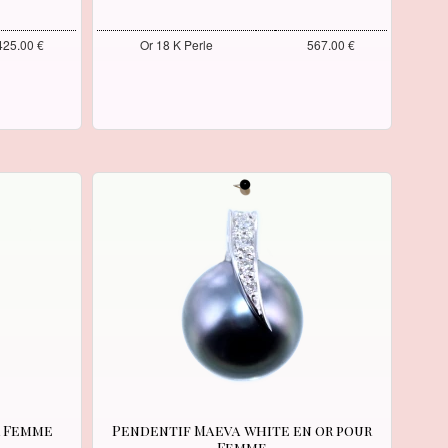
425.00 €
Or 18 K Perle
567.00 €
r Femme
Pendentif Maeva white en or pour
Femme