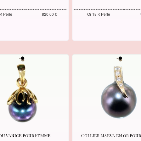
K Perle
820.00 €
Or 18 K Perle
jou Vanice pour Femme
Collier Maeva en or pou