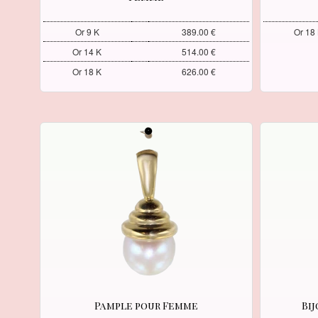
Or 9 K
389.00 €
Or 18 
Or 14 K
514.00 €
Or 18 K
626.00 €
Pample pour Femme
Bi