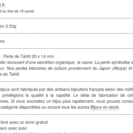
8 K
i au titre de 18 carats
ron 2.52g
me
 : Perle de Tahiti 20 x 14 mm
ite recouvert d'une secrétion organique, la nacre. La perle symbolise la p
our. Nos perles blanches de culture proviennent du Japon (Akoya) et 
s de Tahiti.
ijoux sont fabriqués par des artisans bijoutiers français selon des mét
 privilégions la qualité à la rapidité. Le délai de fabrication de ce
ines. Si vous souhaitez un bijou plus rapidement, vous pouvez consult
 catégorie disponibles ou encore tous les autres
Bijoux en stock
.
 livré avec un écrin gratuit
ison avec suivi