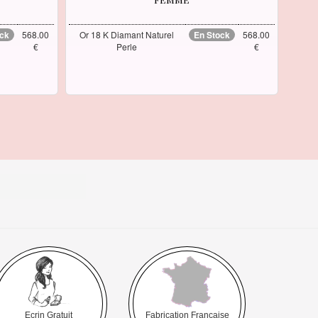
ock
568.00
Or 18 K Diamant Naturel
En Stock
568.00
€
Perle
€
Ecrin Gratuit
Fabrication Française