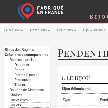
Bijo
La Maison
Collections
Sélections
Bijoux sur mesu
Pendenti
Bijoux des Régions
Créations contemporaines
Boucles d'oreille
Diamants
Perles
Pierres Fines et
1. Le Bijou
Précieuses
Tout or
Bijou Sélectionné
Boutons de Manchette
Chaînes
Type
Pend
Chevalières
Colliers