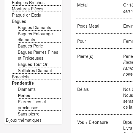
Epingles Broches
Metal
Or 1
Montures Pièces
garant
Plaqué or Exclu
Bagues
Poids Metal
Envi
Bagues Diamants
Bagues Entourage
diamants
Pour
Fem
Bagues Perle
Bagues Pierres Fines
Pierre(s)
Perle
et Précieuses
Paras
Bagues Tout Or
l'am
Solitaires Diamant
noire
Bracelets
Pendentifs
Diamants
Délais
Nos b
Nous
Perles
sema
Pierres fines et
de la
précieuses
Sans pierre
Bijoux thématiques
Vos + Eleonaure
Bijou
Livra