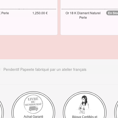
K Perle
1,250.00 €
Or 18 K Diamant Naturel
En St
Perle
Pendentif Papeete fabriqué par un atelier français
Achat Garanti
Bijoux Certifiés et