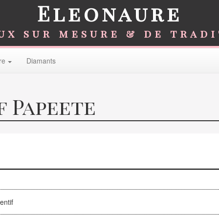
Eleonaure
ux sur mesure & de trad
re
Diamants
f Papeete
entif