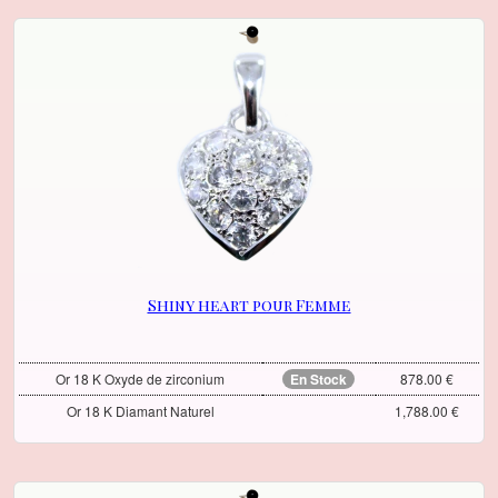
Shiny heart pour Femme
Or 18 K Oxyde de zirconium
En Stock
878.00 €
Or 18 K Diamant Naturel
1,788.00 €