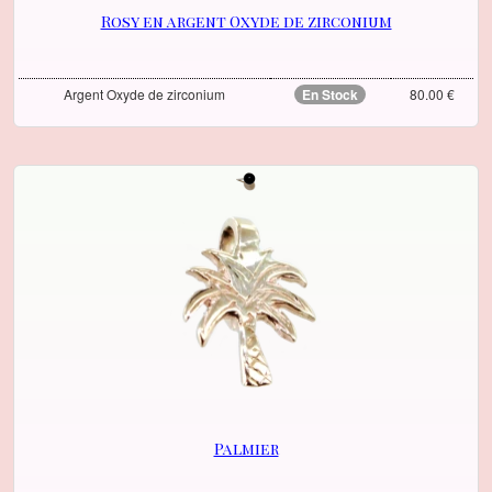
Rosy en argent Oxyde de zirconium
Argent Oxyde de zirconium
En Stock
80.00 €
Palmier