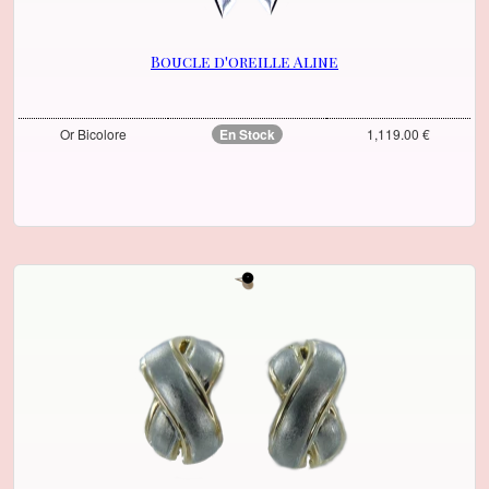
Boucle d'oreille Aline
Or Bicolore
En Stock
1,119.00 €