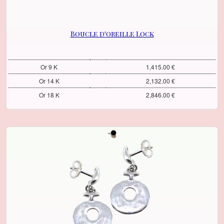
Boucle d'oreille Lock
Or 9 K
1,415.00 €
Or 14 K
2,132.00 €
Or 18 K
2,846.00 €