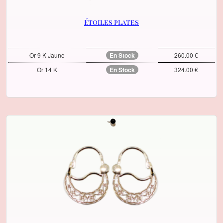
Étoiles plates
Or 9 K Jaune
En Stock
260.00 €
Or 14 K
En Stock
324.00 €